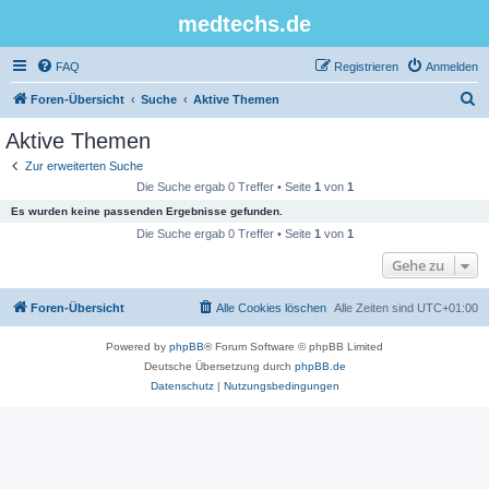
medtechs.de
FAQ
Registrieren
Anmelden
S
Foren-Übersicht
Suche
Aktive Themen
u
Aktive Themen
c
Zur erweiterten Suche
h
Die Suche ergab 0 Treffer • Seite
1
von
1
e
Es wurden keine passenden Ergebnisse gefunden.
Die Suche ergab 0 Treffer • Seite
1
von
1
Gehe zu
Foren-Übersicht
Alle Cookies löschen
Alle Zeiten sind
UTC+01:00
Powered by
phpBB
® Forum Software © phpBB Limited
Deutsche Übersetzung durch
phpBB.de
Datenschutz
|
Nutzungsbedingungen