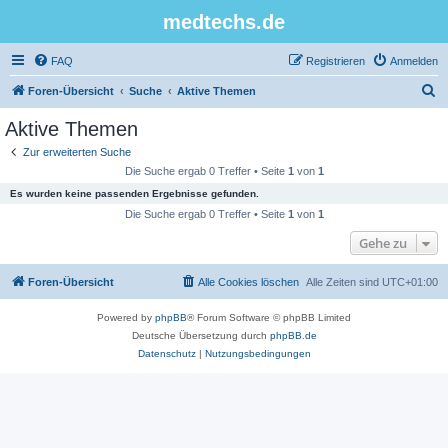
medtechs.de
FAQ
Registrieren
Anmelden
S
Foren-Übersicht
Suche
Aktive Themen
u
Aktive Themen
c
Zur erweiterten Suche
h
Die Suche ergab 0 Treffer • Seite
1
von
1
e
Es wurden keine passenden Ergebnisse gefunden.
Die Suche ergab 0 Treffer • Seite
1
von
1
Gehe zu
Foren-Übersicht
Alle Cookies löschen
Alle Zeiten sind
UTC+01:00
Powered by
phpBB
® Forum Software © phpBB Limited
Deutsche Übersetzung durch
phpBB.de
Datenschutz
|
Nutzungsbedingungen