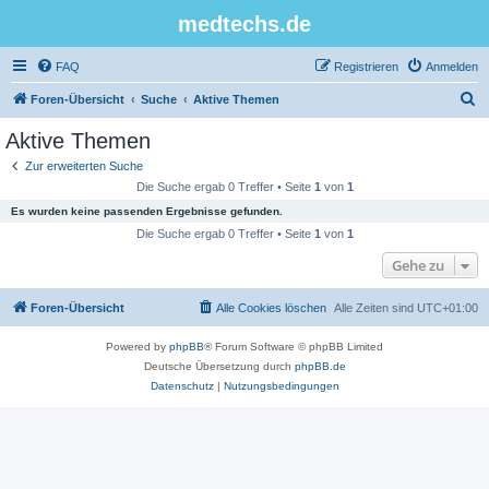
medtechs.de
FAQ
Registrieren
Anmelden
S
Foren-Übersicht
Suche
Aktive Themen
u
Aktive Themen
c
Zur erweiterten Suche
h
Die Suche ergab 0 Treffer • Seite
1
von
1
e
Es wurden keine passenden Ergebnisse gefunden.
Die Suche ergab 0 Treffer • Seite
1
von
1
Gehe zu
Foren-Übersicht
Alle Cookies löschen
Alle Zeiten sind
UTC+01:00
Powered by
phpBB
® Forum Software © phpBB Limited
Deutsche Übersetzung durch
phpBB.de
Datenschutz
|
Nutzungsbedingungen