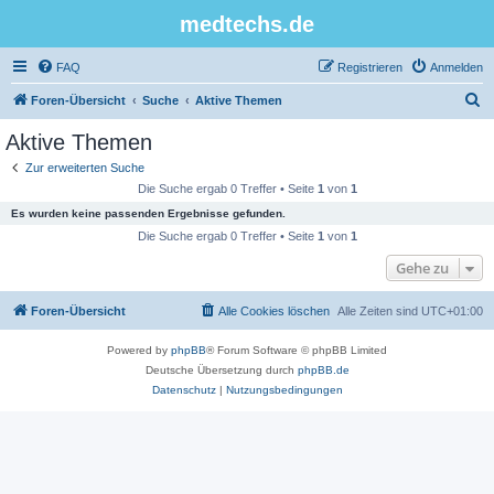
medtechs.de
FAQ
Registrieren
Anmelden
S
Foren-Übersicht
Suche
Aktive Themen
u
Aktive Themen
c
Zur erweiterten Suche
h
Die Suche ergab 0 Treffer • Seite
1
von
1
e
Es wurden keine passenden Ergebnisse gefunden.
Die Suche ergab 0 Treffer • Seite
1
von
1
Gehe zu
Foren-Übersicht
Alle Cookies löschen
Alle Zeiten sind
UTC+01:00
Powered by
phpBB
® Forum Software © phpBB Limited
Deutsche Übersetzung durch
phpBB.de
Datenschutz
|
Nutzungsbedingungen