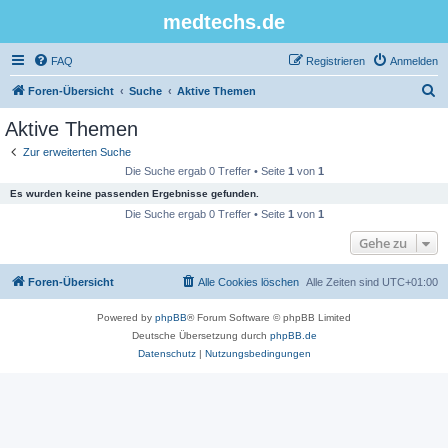
medtechs.de
FAQ
Registrieren
Anmelden
S
Foren-Übersicht
Suche
Aktive Themen
u
Aktive Themen
c
Zur erweiterten Suche
h
Die Suche ergab 0 Treffer • Seite
1
von
1
e
Es wurden keine passenden Ergebnisse gefunden.
Die Suche ergab 0 Treffer • Seite
1
von
1
Gehe zu
Foren-Übersicht
Alle Cookies löschen
Alle Zeiten sind
UTC+01:00
Powered by
phpBB
® Forum Software © phpBB Limited
Deutsche Übersetzung durch
phpBB.de
Datenschutz
|
Nutzungsbedingungen