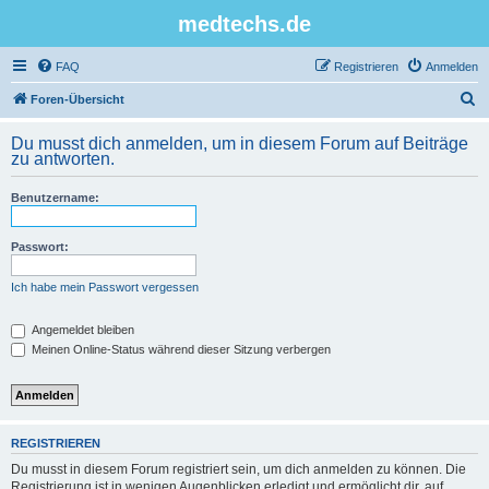
medtechs.de
FAQ
Registrieren
Anmelden
S
Foren-Übersicht
u
Du musst dich anmelden, um in diesem Forum auf Beiträge
c
zu antworten.
h
Benutzername:
e
Passwort:
Ich habe mein Passwort vergessen
Angemeldet bleiben
Meinen Online-Status während dieser Sitzung verbergen
REGISTRIEREN
Du musst in diesem Forum registriert sein, um dich anmelden zu können. Die
Registrierung ist in wenigen Augenblicken erledigt und ermöglicht dir, auf