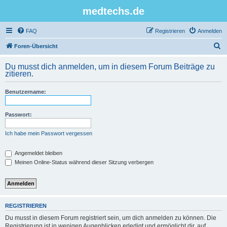
medtechs.de
FAQ
Registrieren
Anmelden
S
Foren-Übersicht
u
Du musst dich anmelden, um in diesem Forum Beiträge zu
c
zitieren.
h
Benutzername:
e
Passwort:
Ich habe mein Passwort vergessen
Angemeldet bleiben
Meinen Online-Status während dieser Sitzung verbergen
REGISTRIEREN
Du musst in diesem Forum registriert sein, um dich anmelden zu können. Die
Registrierung ist in wenigen Augenblicken erledigt und ermöglicht dir, auf