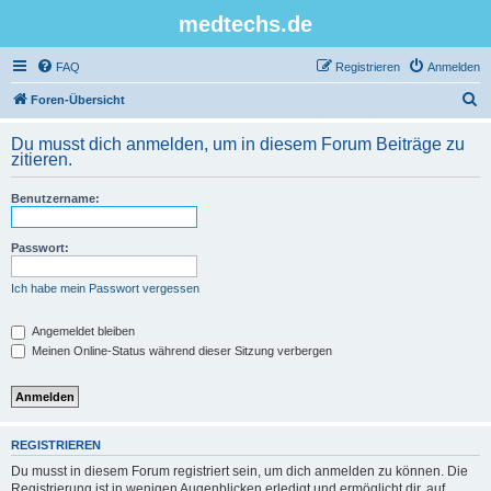
medtechs.de
FAQ
Registrieren
Anmelden
S
Foren-Übersicht
u
Du musst dich anmelden, um in diesem Forum Beiträge zu
c
zitieren.
h
Benutzername:
e
Passwort:
Ich habe mein Passwort vergessen
Angemeldet bleiben
Meinen Online-Status während dieser Sitzung verbergen
REGISTRIEREN
Du musst in diesem Forum registriert sein, um dich anmelden zu können. Die
Registrierung ist in wenigen Augenblicken erledigt und ermöglicht dir, auf