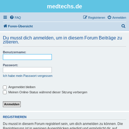
medtechs.de
FAQ
Registrieren
Anmelden
S
Foren-Übersicht
u
Du musst dich anmelden, um in diesem Forum Beiträge zu
c
zitieren.
h
Benutzername:
e
Passwort:
Ich habe mein Passwort vergessen
Angemeldet bleiben
Meinen Online-Status während dieser Sitzung verbergen
REGISTRIEREN
Du musst in diesem Forum registriert sein, um dich anmelden zu können. Die
Registrierung ist in wenigen Augenblicken erledigt und ermöglicht dir, auf