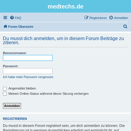
medtechs.de
FAQ
Registrieren
Anmelden
S
Foren-Übersicht
u
Du musst dich anmelden, um in diesem Forum Beiträge zu
c
zitieren.
h
Benutzername:
e
Passwort:
Ich habe mein Passwort vergessen
Angemeldet bleiben
Meinen Online-Status während dieser Sitzung verbergen
REGISTRIEREN
Du musst in diesem Forum registriert sein, um dich anmelden zu können. Die
Registrierung ist in wenigen Augenblicken erledigt und ermöglicht dir, auf