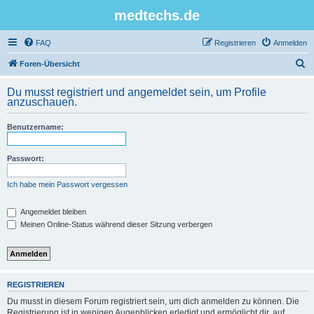
medtechs.de
FAQ
Registrieren
Anmelden
S
Foren-Übersicht
u
Du musst registriert und angemeldet sein, um Profile
c
anzuschauen.
h
Benutzername:
e
Passwort:
Ich habe mein Passwort vergessen
Angemeldet bleiben
Meinen Online-Status während dieser Sitzung verbergen
REGISTRIEREN
Du musst in diesem Forum registriert sein, um dich anmelden zu können. Die
Registrierung ist in wenigen Augenblicken erledigt und ermöglicht dir, auf