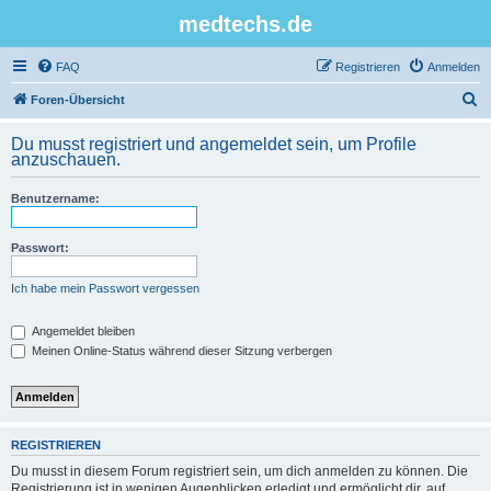
medtechs.de
FAQ
Registrieren
Anmelden
S
Foren-Übersicht
u
Du musst registriert und angemeldet sein, um Profile
c
anzuschauen.
h
Benutzername:
e
Passwort:
Ich habe mein Passwort vergessen
Angemeldet bleiben
Meinen Online-Status während dieser Sitzung verbergen
REGISTRIEREN
Du musst in diesem Forum registriert sein, um dich anmelden zu können. Die
Registrierung ist in wenigen Augenblicken erledigt und ermöglicht dir, auf