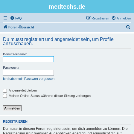
medtechs.de
FAQ
Registrieren
Anmelden
S
Foren-Übersicht
u
Du musst registriert und angemeldet sein, um Profile
c
anzuschauen.
h
Benutzername:
e
Passwort:
Ich habe mein Passwort vergessen
Angemeldet bleiben
Meinen Online-Status während dieser Sitzung verbergen
REGISTRIEREN
Du musst in diesem Forum registriert sein, um dich anmelden zu können. Die
Registrierung ist in wenigen Augenblicken erledigt und ermöglicht dir, auf