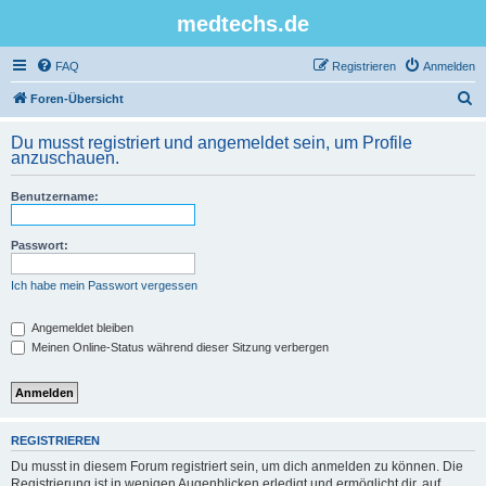
medtechs.de
FAQ
Registrieren
Anmelden
S
Foren-Übersicht
u
Du musst registriert und angemeldet sein, um Profile
c
anzuschauen.
h
Benutzername:
e
Passwort:
Ich habe mein Passwort vergessen
Angemeldet bleiben
Meinen Online-Status während dieser Sitzung verbergen
REGISTRIEREN
Du musst in diesem Forum registriert sein, um dich anmelden zu können. Die
Registrierung ist in wenigen Augenblicken erledigt und ermöglicht dir, auf