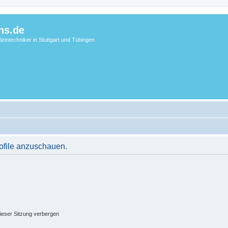
hs.de
zintechniker in Stuttgart und Tübingen
rofile anzuschauen.
ieser Sitzung verbergen