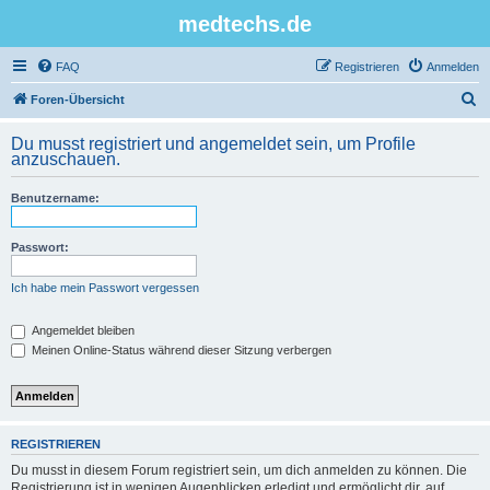
medtechs.de
FAQ
Registrieren
Anmelden
S
Foren-Übersicht
u
Du musst registriert und angemeldet sein, um Profile
c
anzuschauen.
h
Benutzername:
e
Passwort:
Ich habe mein Passwort vergessen
Angemeldet bleiben
Meinen Online-Status während dieser Sitzung verbergen
REGISTRIEREN
Du musst in diesem Forum registriert sein, um dich anmelden zu können. Die
Registrierung ist in wenigen Augenblicken erledigt und ermöglicht dir, auf