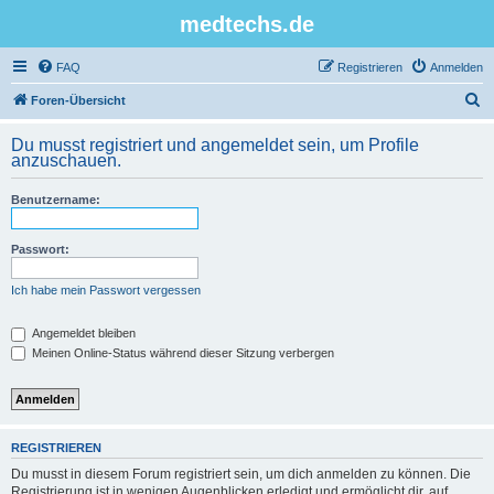
medtechs.de
FAQ
Registrieren
Anmelden
S
Foren-Übersicht
u
Du musst registriert und angemeldet sein, um Profile
c
anzuschauen.
h
Benutzername:
e
Passwort:
Ich habe mein Passwort vergessen
Angemeldet bleiben
Meinen Online-Status während dieser Sitzung verbergen
REGISTRIEREN
Du musst in diesem Forum registriert sein, um dich anmelden zu können. Die
Registrierung ist in wenigen Augenblicken erledigt und ermöglicht dir, auf