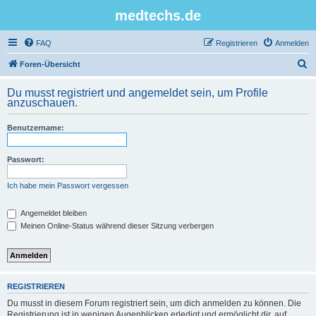
medtechs.de
FAQ
Registrieren
Anmelden
S
Foren-Übersicht
u
Du musst registriert und angemeldet sein, um Profile
c
anzuschauen.
h
Benutzername:
e
Passwort:
Ich habe mein Passwort vergessen
Angemeldet bleiben
Meinen Online-Status während dieser Sitzung verbergen
REGISTRIEREN
Du musst in diesem Forum registriert sein, um dich anmelden zu können. Die
Registrierung ist in wenigen Augenblicken erledigt und ermöglicht dir, auf