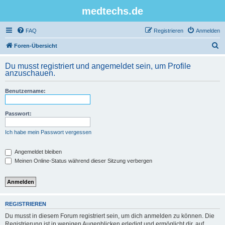
medtechs.de
FAQ
Registrieren
Anmelden
S
Foren-Übersicht
u
Du musst registriert und angemeldet sein, um Profile
c
anzuschauen.
h
Benutzername:
e
Passwort:
Ich habe mein Passwort vergessen
Angemeldet bleiben
Meinen Online-Status während dieser Sitzung verbergen
REGISTRIEREN
Du musst in diesem Forum registriert sein, um dich anmelden zu können. Die
Registrierung ist in wenigen Augenblicken erledigt und ermöglicht dir, auf