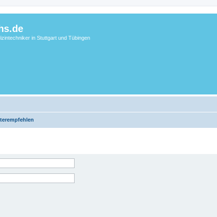
hs.de
zintechniker in Stuttgart und Tübingen
terempfehlen