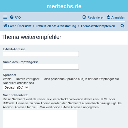
medtechs.de
FAQ
Registrieren
Anmelden
S
Foren-Übersicht
Erstie Kick-off Veranstaltung
Thema weiterempfehlen
u
Thema weiterempfehlen
c
h
E-Mail-Adresse:
e
Name des Empfängers:
Sprache:
Wähle — sofern verfügbar — eine passende Sprache aus, in der der Empfänger die
Nachricht erhalten soll.
Nachrichtentext:
Diese Nachricht wird als reiner Text verschickt, verwende daher kein HTML oder
BBCode. Hinweise zu dem Thema werden der Nachricht automatisch hinzugefügt. Als
Antwort-Adresse für die E-Mail wird deine E-Mail-Adresse angegeben.