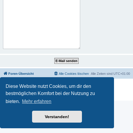
Foren-Übersicht
Alle Cookies löschen
Alle Zeiten sind
UTC+01:00
Powered by
phpBB
® Forum Software © phpBB Limited
Diese Website nutzt Cookies, um dir den
Deutsche Übersetzung durch
phpBB.de
bestmöglichen Komfort bei der Nutzung zu
Datenschutz
|
Nutzungsbedingungen
bieten.
Mehr erfahren
Verstanden!