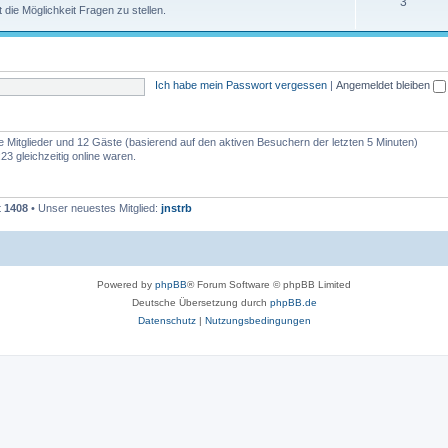
3
 die Möglichkeit Fragen zu stellen.
Ich habe mein Passwort vergessen
|
Angemeldet bleiben
re Mitglieder und 12 Gäste (basierend auf den aktiven Besuchern der letzten 5 Minuten)
3 gleichzeitig online waren.
t
1408
• Unser neuestes Mitglied:
jnstrb
Powered by
phpBB
® Forum Software © phpBB Limited
Deutsche Übersetzung durch
phpBB.de
Datenschutz
|
Nutzungsbedingungen