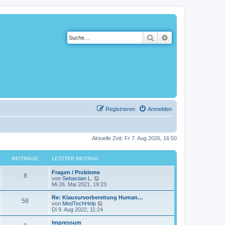
Suche
Erweiterte Suche
Registrieren
Anmelden
Aktuelle Zeit: Fr 7. Aug 2026, 16:50
BEITRÄGE
LETZTER BEITRAG
Fragen / Probleme
8
N
von
Sebastian L.
e
Mi 26. Mai 2021, 19:23
u
e
Re: Klausurvorbereitung Human…
58
s
N
von
MedTechHelp
t
e
Di 9. Aug 2022, 11:24
e
u
r
e
Impressum