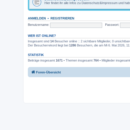
Hier findet ihr alle Infos zu Datenschutz&Impressum und habt
ANMELDEN
•
REGISTRIEREN
Benutzername:
Passwort:
WER IST ONLINE?
Insgesamt sind
14
Besucher online :: 2 sichtbare Mitglieder, 0 unsichtba
Der Besucherrekord liegt bei
1286
Besuchern, die am Mi 6. Mai 2026, 11:2
STATISTIK
Beiträge insgesamt
1671
• Themen insgesamt
764
• Mitglieder insgesam
Foren-Übersicht