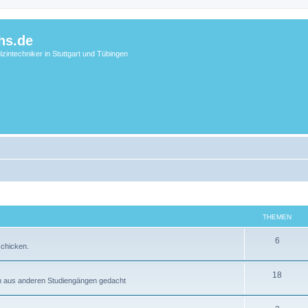
hs.de
zintechniker in Stuttgart und Tübingen
THEMEN
6
schicken.
18
en aus anderen Studiengängen gedacht