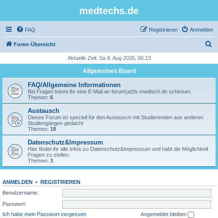
medtechs.de
FAQ
Registrieren
Anmelden
S
Foren-Übersicht
u
Aktuelle Zeit: Sa 8. Aug 2026, 00:13
c
Allgemeines Board
h
FAQ/Allgemeine Informationen
e
Bei Fragen könnt ihr eine E-Mail an forum(at)fs-medtech.de schicken.
Themen:
6
Austausch
Dieses Forum ist speziell für den Austausch mit Studierenden aus anderen
Studiengängen gedacht
Themen:
18
Datenschutz&Impressum
Hier findet ihr alle Infos zu Datenschutz&Impressum und habt die Möglichkeit
Fragen zu stellen.
Themen:
3
ANMELDEN
•
REGISTRIEREN
Benutzername:
Passwort:
Ich habe mein Passwort vergessen
Angemeldet bleiben