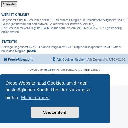
WER IST ONLINE?
Insgesamt sind
11
Besucher online :: 1 sichtbares Mitglied, 0 unsichtbare Mitglieder und 10
Gäste (basierend auf den aktiven Besuchern der letzten 5 Minuten)
Der Besucherrekord liegt bei
1286
Besuchern, die am Mi 6. Mai 2026, 11:23 gleichzeitig
online waren.
STATISTIK
Beiträge insgesamt
1671
• Themen insgesamt
764
• Mitglieder insgesamt
1408
• Unser
neuestes Mitglied:
jnstrb
Foren-Übersicht
Alle Cookies löschen
Alle Zeiten sind
UTC+01:00
Powered by
phpBB
® Forum Software © phpBB Limited
Deutsche Übersetzung durch
phpBB.de
Datenschutz
|
Nutzungsbedingungen
Diese Website nutzt Cookies, um dir den
bestmöglichen Komfort bei der Nutzung zu
bieten.
Mehr erfahren
Verstanden!