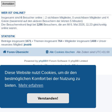
WER IST ONLINE?
Insgesamt sind
6
Besucher online :: 2 sichtbare Mitglieder, 0 unsichtbare Mitglieder und 4
Gäste (basierend auf den aktiven Besuchern der letzten 5 Minuten)
Der Besucherrekord liegt bei
1286
Besuchern, die am Mi 6. Mai 2026, 11:23 gleichzeitig
online waren.
STATISTIK
Beiträge insgesamt
1671
• Themen insgesamt
764
• Mitglieder insgesamt
1408
• Unser
neuestes Mitglied:
jnstrb
Foren-Übersicht
Alle Cookies löschen
Alle Zeiten sind
UTC+01:00
Powered by
phpBB
® Forum Software © phpBB Limited
Deutsche Übersetzung durch
phpBB.de
Datenschutz
|
Nutzungsbedingungen
Diese Website nutzt Cookies, um dir den
bestmöglichen Komfort bei der Nutzung zu
bieten.
Mehr erfahren
Verstanden!