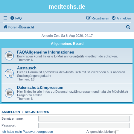
medtechs.de
FAQ
Registrieren
Anmelden
S
Foren-Übersicht
u
Aktuelle Zeit: Sa 8. Aug 2026, 04:17
c
Allgemeines Board
h
FAQ/Allgemeine Informationen
e
Bei Fragen könnt ihr eine E-Mail an forum(at)fs-medtech.de schicken.
Themen:
6
Austausch
Dieses Forum ist speziell für den Austausch mit Studierenden aus anderen
Studiengängen gedacht
Themen:
18
Datenschutz&Impressum
Hier findet ihr alle Infos zu Datenschutz&Impressum und habt die Möglichkeit
Fragen zu stellen.
Themen:
3
ANMELDEN
•
REGISTRIEREN
Benutzername:
Passwort:
Ich habe mein Passwort vergessen
Angemeldet bleiben