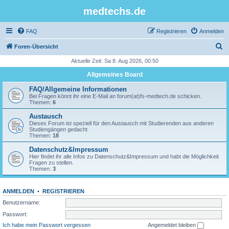
medtechs.de
FAQ
Registrieren
Anmelden
S
Foren-Übersicht
u
Aktuelle Zeit: Sa 8. Aug 2026, 00:50
c
Allgemeines Board
h
FAQ/Allgemeine Informationen
e
Bei Fragen könnt ihr eine E-Mail an forum(at)fs-medtech.de schicken.
Themen:
6
Austausch
Dieses Forum ist speziell für den Austausch mit Studierenden aus anderen
Studiengängen gedacht
Themen:
18
Datenschutz&Impressum
Hier findet ihr alle Infos zu Datenschutz&Impressum und habt die Möglichkeit
Fragen zu stellen.
Themen:
3
ANMELDEN
•
REGISTRIEREN
Benutzername:
Passwort:
Ich habe mein Passwort vergessen
Angemeldet bleiben