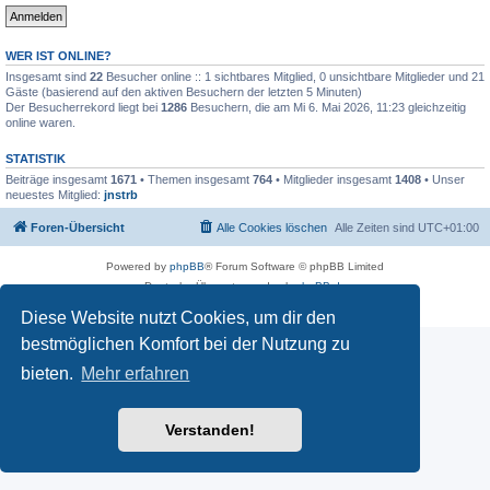
WER IST ONLINE?
Insgesamt sind
22
Besucher online :: 1 sichtbares Mitglied, 0 unsichtbare Mitglieder und 21
Gäste (basierend auf den aktiven Besuchern der letzten 5 Minuten)
Der Besucherrekord liegt bei
1286
Besuchern, die am Mi 6. Mai 2026, 11:23 gleichzeitig
online waren.
STATISTIK
Beiträge insgesamt
1671
• Themen insgesamt
764
• Mitglieder insgesamt
1408
• Unser
neuestes Mitglied:
jnstrb
Foren-Übersicht
Alle Cookies löschen
Alle Zeiten sind
UTC+01:00
Powered by
phpBB
® Forum Software © phpBB Limited
Deutsche Übersetzung durch
phpBB.de
Datenschutz
|
Nutzungsbedingungen
Diese Website nutzt Cookies, um dir den
bestmöglichen Komfort bei der Nutzung zu
bieten.
Mehr erfahren
Verstanden!