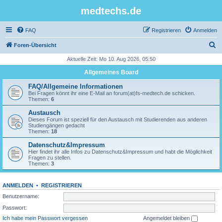
medtechs.de
FAQ
Registrieren
Anmelden
S
Foren-Übersicht
u
Aktuelle Zeit: Mo 10. Aug 2026, 05:50
c
Allgemeines Board
h
FAQ/Allgemeine Informationen
e
Bei Fragen könnt ihr eine E-Mail an forum(at)fs-medtech.de schicken.
Themen:
6
Austausch
Dieses Forum ist speziell für den Austausch mit Studierenden aus anderen
Studiengängen gedacht
Themen:
18
Datenschutz&Impressum
Hier findet ihr alle Infos zu Datenschutz&Impressum und habt die Möglichkeit
Fragen zu stellen.
Themen:
3
ANMELDEN
•
REGISTRIEREN
Benutzername:
Passwort:
Ich habe mein Passwort vergessen
Angemeldet bleiben