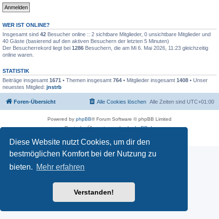
WER IST ONLINE?
Insgesamt sind
42
Besucher online :: 2 sichtbare Mitglieder, 0 unsichtbare Mitglieder und
40 Gäste (basierend auf den aktiven Besuchern der letzten 5 Minuten)
Der Besucherrekord liegt bei
1286
Besuchern, die am Mi 6. Mai 2026, 11:23 gleichzeitig
online waren.
STATISTIK
Beiträge insgesamt
1671
• Themen insgesamt
764
• Mitglieder insgesamt
1408
• Unser
neuestes Mitglied:
jnstrb
Foren-Übersicht
Alle Cookies löschen
Alle Zeiten sind
UTC+01:00
Powered by
phpBB
® Forum Software © phpBB Limited
Deutsche Übersetzung durch
phpBB.de
Datenschutz
|
Nutzungsbedingungen
Diese Website nutzt Cookies, um dir den
bestmöglichen Komfort bei der Nutzung zu
bieten.
Mehr erfahren
Verstanden!