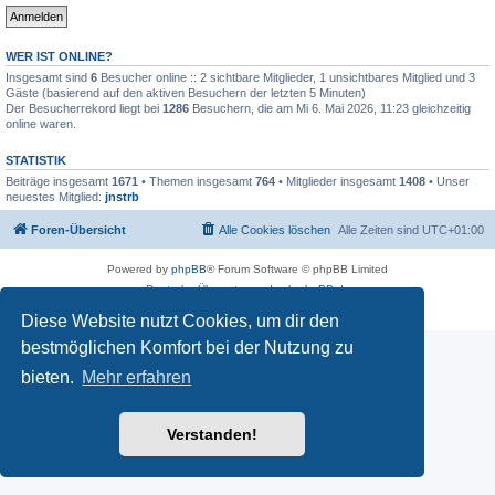
WER IST ONLINE?
Insgesamt sind
6
Besucher online :: 2 sichtbare Mitglieder, 1 unsichtbares Mitglied und 3
Gäste (basierend auf den aktiven Besuchern der letzten 5 Minuten)
Der Besucherrekord liegt bei
1286
Besuchern, die am Mi 6. Mai 2026, 11:23 gleichzeitig
online waren.
STATISTIK
Beiträge insgesamt
1671
• Themen insgesamt
764
• Mitglieder insgesamt
1408
• Unser
neuestes Mitglied:
jnstrb
Foren-Übersicht
Alle Cookies löschen
Alle Zeiten sind
UTC+01:00
Powered by
phpBB
® Forum Software © phpBB Limited
Deutsche Übersetzung durch
phpBB.de
Datenschutz
|
Nutzungsbedingungen
Diese Website nutzt Cookies, um dir den
bestmöglichen Komfort bei der Nutzung zu
bieten.
Mehr erfahren
Verstanden!