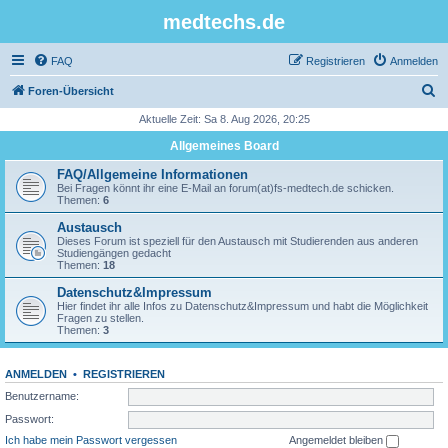
medtechs.de
FAQ
Registrieren
Anmelden
S
Foren-Übersicht
u
Aktuelle Zeit: Sa 8. Aug 2026, 20:25
c
Allgemeines Board
h
FAQ/Allgemeine Informationen
e
Bei Fragen könnt ihr eine E-Mail an forum(at)fs-medtech.de schicken.
Themen:
6
Austausch
Dieses Forum ist speziell für den Austausch mit Studierenden aus anderen
Studiengängen gedacht
Themen:
18
Datenschutz&Impressum
Hier findet ihr alle Infos zu Datenschutz&Impressum und habt die Möglichkeit
Fragen zu stellen.
Themen:
3
ANMELDEN
•
REGISTRIEREN
Benutzername:
Passwort:
Ich habe mein Passwort vergessen
Angemeldet bleiben