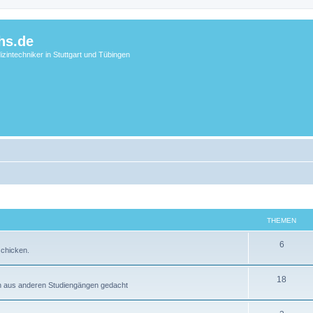
hs.de
zintechniker in Stuttgart und Tübingen
THEMEN
6
schicken.
18
en aus anderen Studiengängen gedacht