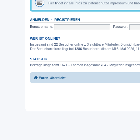
Hier findet ihr alle Infos zu Datenschutz&Impressum und habt
ANMELDEN
•
REGISTRIEREN
Benutzername:
Passwort:
WER IST ONLINE?
Insgesamt sind
22
Besucher online :: 3 sichtbare Mitglieder, 0 unsichtba
Der Besucherrekord liegt bei
1286
Besuchern, die am Mi 6. Mai 2026, 11:2
STATISTIK
Beiträge insgesamt
1671
• Themen insgesamt
764
• Mitglieder insgesam
Foren-Übersicht