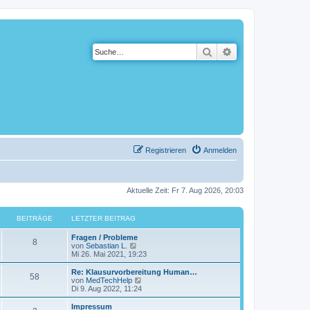
Suche
Erweiterte Suche
Registrieren
Anmelden
Aktuelle Zeit: Fr 7. Aug 2026, 20:03
BEITRÄGE
LETZTER BEITRAG
Fragen / Probleme
8
N
von
Sebastian L.
e
Mi 26. Mai 2021, 19:23
u
e
Re: Klausurvorbereitung Human…
58
s
N
von
MedTechHelp
t
e
Di 9. Aug 2022, 11:24
e
u
r
e
Impressum