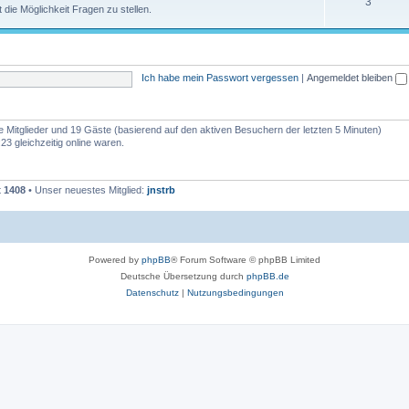
3
 die Möglichkeit Fragen zu stellen.
Ich habe mein Passwort vergessen
|
Angemeldet bleiben
re Mitglieder und 19 Gäste (basierend auf den aktiven Besuchern der letzten 5 Minuten)
3 gleichzeitig online waren.
t
1408
• Unser neuestes Mitglied:
jnstrb
Powered by
phpBB
® Forum Software © phpBB Limited
Deutsche Übersetzung durch
phpBB.de
Datenschutz
|
Nutzungsbedingungen