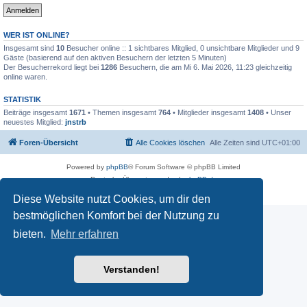
WER IST ONLINE?
Insgesamt sind
10
Besucher online :: 1 sichtbares Mitglied, 0 unsichtbare Mitglieder und 9
Gäste (basierend auf den aktiven Besuchern der letzten 5 Minuten)
Der Besucherrekord liegt bei
1286
Besuchern, die am Mi 6. Mai 2026, 11:23 gleichzeitig
online waren.
STATISTIK
Beiträge insgesamt
1671
• Themen insgesamt
764
• Mitglieder insgesamt
1408
• Unser
neuestes Mitglied:
jnstrb
Foren-Übersicht
Alle Cookies löschen
Alle Zeiten sind
UTC+01:00
Powered by
phpBB
® Forum Software © phpBB Limited
Deutsche Übersetzung durch
phpBB.de
Datenschutz
|
Nutzungsbedingungen
Diese Website nutzt Cookies, um dir den
bestmöglichen Komfort bei der Nutzung zu
bieten.
Mehr erfahren
Verstanden!