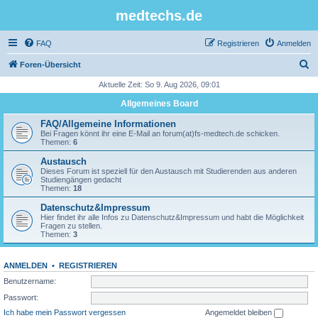
medtechs.de
FAQ
Registrieren
Anmelden
S
Foren-Übersicht
u
Aktuelle Zeit: So 9. Aug 2026, 09:01
c
Allgemeines Board
h
FAQ/Allgemeine Informationen
e
Bei Fragen könnt ihr eine E-Mail an forum(at)fs-medtech.de schicken.
Themen:
6
Austausch
Dieses Forum ist speziell für den Austausch mit Studierenden aus anderen
Studiengängen gedacht
Themen:
18
Datenschutz&Impressum
Hier findet ihr alle Infos zu Datenschutz&Impressum und habt die Möglichkeit
Fragen zu stellen.
Themen:
3
ANMELDEN
•
REGISTRIEREN
Benutzername:
Passwort:
Ich habe mein Passwort vergessen
Angemeldet bleiben