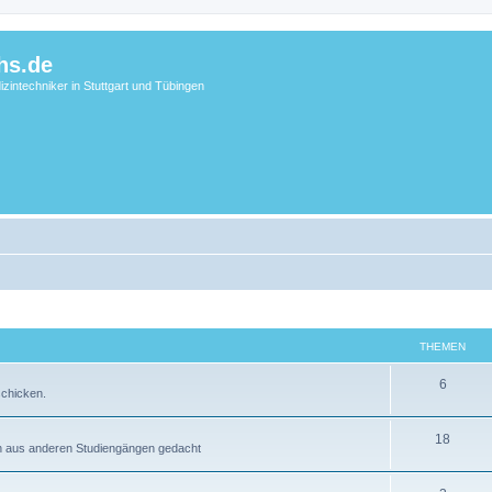
hs.de
zintechniker in Stuttgart und Tübingen
THEMEN
6
schicken.
18
en aus anderen Studiengängen gedacht