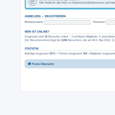
Hier findet ihr alle Infos zu Datenschutz&Impressum und habt
ANMELDEN
•
REGISTRIEREN
Benutzername:
Passwort:
WER IST ONLINE?
Insgesamt sind
15
Besucher online :: 3 sichtbare Mitglieder, 0 unsichtba
Der Besucherrekord liegt bei
1286
Besuchern, die am Mi 6. Mai 2026, 11:2
STATISTIK
Beiträge insgesamt
1671
• Themen insgesamt
764
• Mitglieder insgesam
Foren-Übersicht