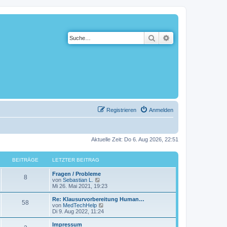
Suche
Erweiterte Suche
Registrieren
Anmelden
Aktuelle Zeit: Do 6. Aug 2026, 22:51
BEITRÄGE
LETZTER BEITRAG
Fragen / Probleme
8
N
von
Sebastian L.
e
Mi 26. Mai 2021, 19:23
u
e
Re: Klausurvorbereitung Human…
58
s
N
von
MedTechHelp
t
e
Di 9. Aug 2022, 11:24
e
u
r
e
Impressum