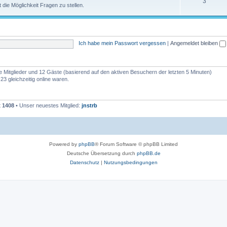
3
 die Möglichkeit Fragen zu stellen.
Ich habe mein Passwort vergessen
|
Angemeldet bleiben
re Mitglieder und 12 Gäste (basierend auf den aktiven Besuchern der letzten 5 Minuten)
3 gleichzeitig online waren.
t
1408
• Unser neuestes Mitglied:
jnstrb
Powered by
phpBB
® Forum Software © phpBB Limited
Deutsche Übersetzung durch
phpBB.de
Datenschutz
|
Nutzungsbedingungen