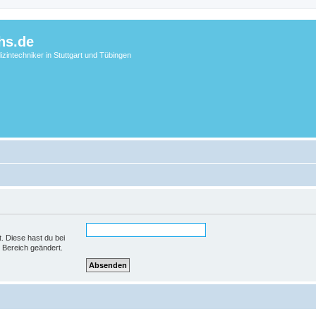
hs.de
zintechniker in Stuttgart und Tübingen
t. Diese hast du bei
 Bereich geändert.