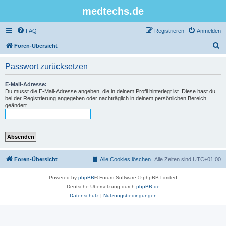
medtechs.de
FAQ
Registrieren
Anmelden
S
Foren-Übersicht
u
Passwort zurücksetzen
c
h
E-Mail-Adresse:
Du musst die E-Mail-Adresse angeben, die in deinem Profil hinterlegt ist. Diese hast du
e
bei der Registrierung angegeben oder nachträglich in deinem persönlichen Bereich
geändert.
Foren-Übersicht
Alle Cookies löschen
Alle Zeiten sind
UTC+01:00
Powered by
phpBB
® Forum Software © phpBB Limited
Deutsche Übersetzung durch
phpBB.de
Datenschutz
|
Nutzungsbedingungen