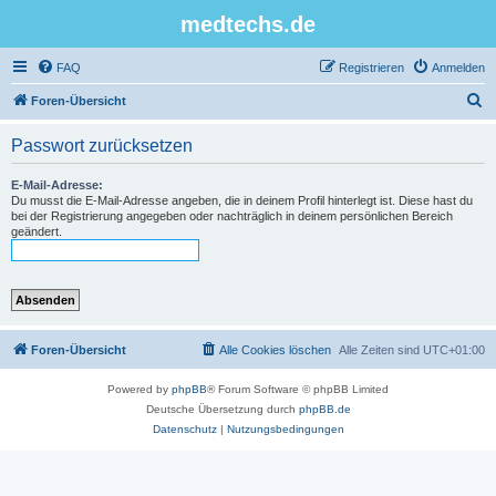
medtechs.de
FAQ
Registrieren
Anmelden
S
Foren-Übersicht
u
Passwort zurücksetzen
c
h
E-Mail-Adresse:
Du musst die E-Mail-Adresse angeben, die in deinem Profil hinterlegt ist. Diese hast du
e
bei der Registrierung angegeben oder nachträglich in deinem persönlichen Bereich
geändert.
Foren-Übersicht
Alle Cookies löschen
Alle Zeiten sind
UTC+01:00
Powered by
phpBB
® Forum Software © phpBB Limited
Deutsche Übersetzung durch
phpBB.de
Datenschutz
|
Nutzungsbedingungen