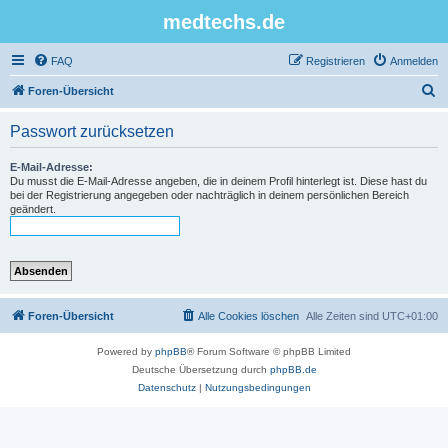
medtechs.de
FAQ
Registrieren
Anmelden
S
Foren-Übersicht
u
Passwort zurücksetzen
c
h
E-Mail-Adresse:
Du musst die E-Mail-Adresse angeben, die in deinem Profil hinterlegt ist. Diese hast du
e
bei der Registrierung angegeben oder nachträglich in deinem persönlichen Bereich
geändert.
Foren-Übersicht
Alle Cookies löschen
Alle Zeiten sind
UTC+01:00
Powered by
phpBB
® Forum Software © phpBB Limited
Deutsche Übersetzung durch
phpBB.de
Datenschutz
|
Nutzungsbedingungen