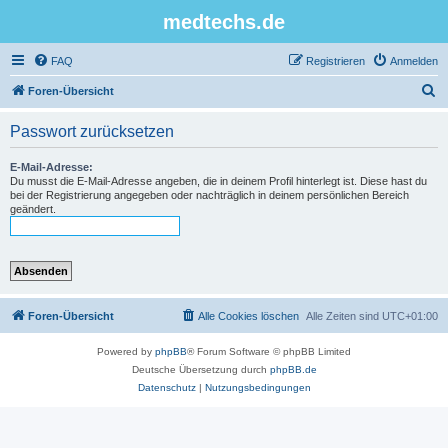
medtechs.de
FAQ
Registrieren
Anmelden
S
Foren-Übersicht
u
Passwort zurücksetzen
c
h
E-Mail-Adresse:
Du musst die E-Mail-Adresse angeben, die in deinem Profil hinterlegt ist. Diese hast du
e
bei der Registrierung angegeben oder nachträglich in deinem persönlichen Bereich
geändert.
Foren-Übersicht
Alle Cookies löschen
Alle Zeiten sind
UTC+01:00
Powered by
phpBB
® Forum Software © phpBB Limited
Deutsche Übersetzung durch
phpBB.de
Datenschutz
|
Nutzungsbedingungen