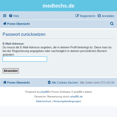
medtechs.de
FAQ
Registrieren
Anmelden
S
Foren-Übersicht
u
Passwort zurücksetzen
c
h
E-Mail-Adresse:
Du musst die E-Mail-Adresse angeben, die in deinem Profil hinterlegt ist. Diese hast du
e
bei der Registrierung angegeben oder nachträglich in deinem persönlichen Bereich
geändert.
Foren-Übersicht
Alle Cookies löschen
Alle Zeiten sind
UTC+01:00
Powered by
phpBB
® Forum Software © phpBB Limited
Deutsche Übersetzung durch
phpBB.de
Datenschutz
|
Nutzungsbedingungen