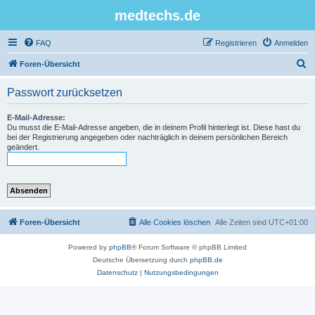
medtechs.de
FAQ
Registrieren
Anmelden
S
Foren-Übersicht
u
Passwort zurücksetzen
c
h
E-Mail-Adresse:
Du musst die E-Mail-Adresse angeben, die in deinem Profil hinterlegt ist. Diese hast du
e
bei der Registrierung angegeben oder nachträglich in deinem persönlichen Bereich
geändert.
Foren-Übersicht
Alle Cookies löschen
Alle Zeiten sind
UTC+01:00
Powered by
phpBB
® Forum Software © phpBB Limited
Deutsche Übersetzung durch
phpBB.de
Datenschutz
|
Nutzungsbedingungen