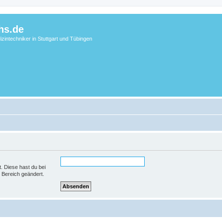
hs.de
zintechniker in Stuttgart und Tübingen
t. Diese hast du bei
 Bereich geändert.