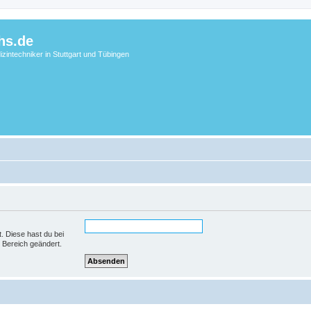
hs.de
zintechniker in Stuttgart und Tübingen
t. Diese hast du bei
 Bereich geändert.