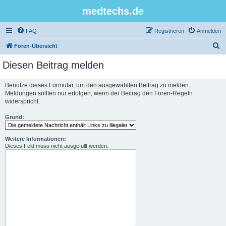
medtechs.de
FAQ
Registrieren
Anmelden
S
Foren-Übersicht
u
Diesen Beitrag melden
c
h
Benutze dieses Formular, um den ausgewählten Beitrag zu melden.
Meldungen sollten nur erfolgen, wenn der Beitrag den Foren-Regeln
e
widerspricht.
Grund:
Weitere Informationen:
Dieses Feld muss nicht ausgefüllt werden.