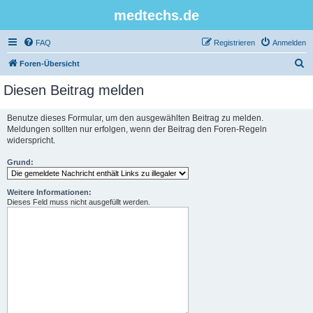
medtechs.de
FAQ
Registrieren
Anmelden
S
Foren-Übersicht
u
Diesen Beitrag melden
c
h
Benutze dieses Formular, um den ausgewählten Beitrag zu melden.
Meldungen sollten nur erfolgen, wenn der Beitrag den Foren-Regeln
e
widerspricht.
Grund:
Weitere Informationen:
Dieses Feld muss nicht ausgefüllt werden.