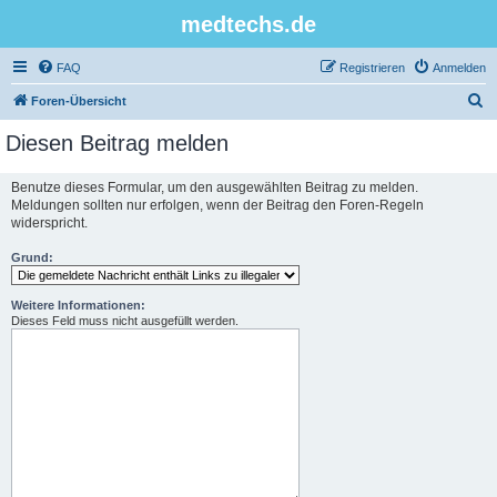
medtechs.de
FAQ
Registrieren
Anmelden
S
Foren-Übersicht
u
Diesen Beitrag melden
c
h
Benutze dieses Formular, um den ausgewählten Beitrag zu melden.
Meldungen sollten nur erfolgen, wenn der Beitrag den Foren-Regeln
e
widerspricht.
Grund:
Weitere Informationen:
Dieses Feld muss nicht ausgefüllt werden.