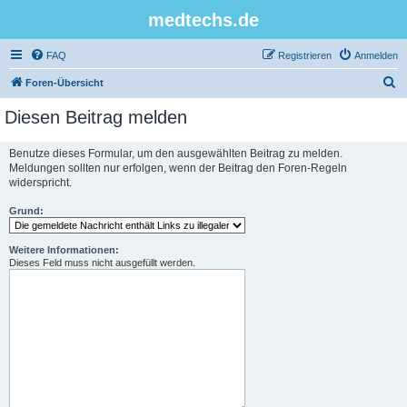
medtechs.de
FAQ
Registrieren
Anmelden
S
Foren-Übersicht
u
Diesen Beitrag melden
c
h
Benutze dieses Formular, um den ausgewählten Beitrag zu melden.
Meldungen sollten nur erfolgen, wenn der Beitrag den Foren-Regeln
e
widerspricht.
Grund:
Weitere Informationen:
Dieses Feld muss nicht ausgefüllt werden.