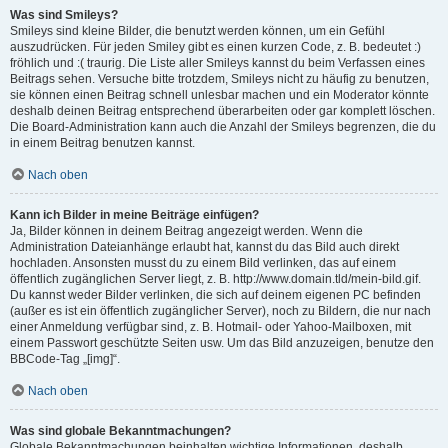
Was sind Smileys?
Smileys sind kleine Bilder, die benutzt werden können, um ein Gefühl
auszudrücken. Für jeden Smiley gibt es einen kurzen Code, z. B. bedeutet :)
fröhlich und :( traurig. Die Liste aller Smileys kannst du beim Verfassen eines
Beitrags sehen. Versuche bitte trotzdem, Smileys nicht zu häufig zu benutzen,
sie können einen Beitrag schnell unlesbar machen und ein Moderator könnte
deshalb deinen Beitrag entsprechend überarbeiten oder gar komplett löschen.
Die Board-Administration kann auch die Anzahl der Smileys begrenzen, die du
in einem Beitrag benutzen kannst.
Nach oben
Kann ich Bilder in meine Beiträge einfügen?
Ja, Bilder können in deinem Beitrag angezeigt werden. Wenn die
Administration Dateianhänge erlaubt hat, kannst du das Bild auch direkt
hochladen. Ansonsten musst du zu einem Bild verlinken, das auf einem
öffentlich zugänglichen Server liegt, z. B. http://www.domain.tld/mein-bild.gif.
Du kannst weder Bilder verlinken, die sich auf deinem eigenen PC befinden
(außer es ist ein öffentlich zugänglicher Server), noch zu Bildern, die nur nach
einer Anmeldung verfügbar sind, z. B. Hotmail- oder Yahoo-Mailboxen, mit
einem Passwort geschützte Seiten usw. Um das Bild anzuzeigen, benutze den
BBCode-Tag „[img]“.
Nach oben
Was sind globale Bekanntmachungen?
Globale Bekanntmachungen beinhalten wichtige Informationen, deshalb