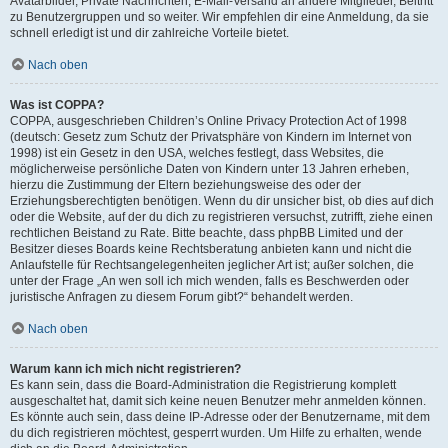
Avatarbilder, Private Nachrichten, E-Mail-Versand an andere Mitglieder, Beitritt
zu Benutzergruppen und so weiter. Wir empfehlen dir eine Anmeldung, da sie
schnell erledigt ist und dir zahlreiche Vorteile bietet.
Nach oben
Was ist COPPA?
COPPA, ausgeschrieben Children’s Online Privacy Protection Act of 1998
(deutsch: Gesetz zum Schutz der Privatsphäre von Kindern im Internet von
1998) ist ein Gesetz in den USA, welches festlegt, dass Websites, die
möglicherweise persönliche Daten von Kindern unter 13 Jahren erheben,
hierzu die Zustimmung der Eltern beziehungsweise des oder der
Erziehungsberechtigten benötigen. Wenn du dir unsicher bist, ob dies auf dich
oder die Website, auf der du dich zu registrieren versuchst, zutrifft, ziehe einen
rechtlichen Beistand zu Rate. Bitte beachte, dass phpBB Limited und der
Besitzer dieses Boards keine Rechtsberatung anbieten kann und nicht die
Anlaufstelle für Rechtsangelegenheiten jeglicher Art ist; außer solchen, die
unter der Frage „An wen soll ich mich wenden, falls es Beschwerden oder
juristische Anfragen zu diesem Forum gibt?“ behandelt werden.
Nach oben
Warum kann ich mich nicht registrieren?
Es kann sein, dass die Board-Administration die Registrierung komplett
ausgeschaltet hat, damit sich keine neuen Benutzer mehr anmelden können.
Es könnte auch sein, dass deine IP-Adresse oder der Benutzername, mit dem
du dich registrieren möchtest, gesperrt wurden. Um Hilfe zu erhalten, wende