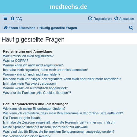
medtechs.de
FAQ
Registrieren
Anmelden
S
Foren-Übersicht
Häufig gestellte Fragen
u
Häufig gestellte Fragen
c
h
Registrierung und Anmeldung
Wozu muss ich mich registrieren?
e
Was ist COPPA?
Warum kann ich mich nicht registrieren?
Ich habe mich registriert, kann mich aber nicht anmelden!
Warum kann ich mich nicht anmelden?
Ich habe mich vor einiger Zeit registriert, kann mich aber nicht mehr anmelden?!
Ich habe mein Passwort vergessen!
Warum werde ich automatisch abgemeldet?
Wozu ist die Funktion „Alle Cookies löschen“?
Benutzerpräferenzen und -einstellungen
Wie kann ich meine Einstellungen ändern?
Wie kann ich verhindern, dass mein Benutzername in der Online-Liste auftaucht?
Die Forenuhr geht falsch!
Ich habe die Zeitzone eingestellt, aber die Forenuhr geht immer noch falsch!
Meine Sprache steht auf diesem Board nicht zur Auswahl!
Was sind das für Bilder, die bei meinem Benutzernamen angezeigt werden?
Wie verwende ich einen Avatar?