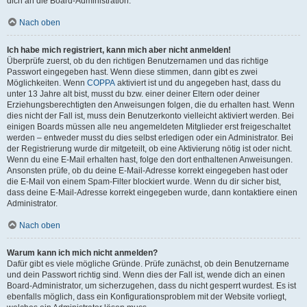
dich an die Board-Administration.
Nach oben
Ich habe mich registriert, kann mich aber nicht anmelden!
Überprüfe zuerst, ob du den richtigen Benutzernamen und das richtige
Passwort eingegeben hast. Wenn diese stimmen, dann gibt es zwei
Möglichkeiten. Wenn
COPPA
aktiviert ist und du angegeben hast, dass du
unter 13 Jahre alt bist, musst du bzw. einer deiner Eltern oder deiner
Erziehungsberechtigten den Anweisungen folgen, die du erhalten hast. Wenn
dies nicht der Fall ist, muss dein Benutzerkonto vielleicht aktiviert werden. Bei
einigen Boards müssen alle neu angemeldeten Mitglieder erst freigeschaltet
werden – entweder musst du dies selbst erledigen oder ein Administrator. Bei
der Registrierung wurde dir mitgeteilt, ob eine Aktivierung nötig ist oder nicht.
Wenn du eine E-Mail erhalten hast, folge den dort enthaltenen Anweisungen.
Ansonsten prüfe, ob du deine E-Mail-Adresse korrekt eingegeben hast oder
die E-Mail von einem Spam-Filter blockiert wurde. Wenn du dir sicher bist,
dass deine E-Mail-Adresse korrekt eingegeben wurde, dann kontaktiere einen
Administrator.
Nach oben
Warum kann ich mich nicht anmelden?
Dafür gibt es viele mögliche Gründe. Prüfe zunächst, ob dein Benutzername
und dein Passwort richtig sind. Wenn dies der Fall ist, wende dich an einen
Board-Administrator, um sicherzugehen, dass du nicht gesperrt wurdest. Es ist
ebenfalls möglich, dass ein Konfigurationsproblem mit der Website vorliegt,