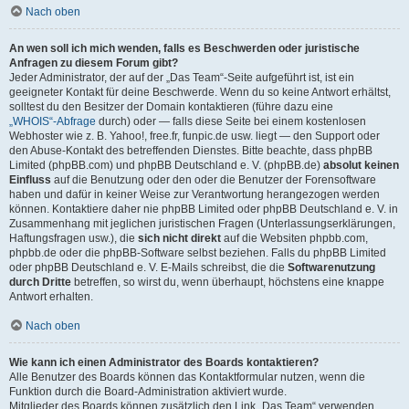
Nach oben
An wen soll ich mich wenden, falls es Beschwerden oder juristische
Anfragen zu diesem Forum gibt?
Jeder Administrator, der auf der „Das Team“-Seite aufgeführt ist, ist ein
geeigneter Kontakt für deine Beschwerde. Wenn du so keine Antwort erhältst,
solltest du den Besitzer der Domain kontaktieren (führe dazu eine
„WHOIS“-Abfrage
durch) oder — falls diese Seite bei einem kostenlosen
Webhoster wie z. B. Yahoo!, free.fr, funpic.de usw. liegt — den Support oder
den Abuse-Kontakt des betreffenden Dienstes. Bitte beachte, dass phpBB
Limited (phpBB.com) und phpBB Deutschland e. V. (phpBB.de)
absolut keinen
Einfluss
auf die Benutzung oder den oder die Benutzer der Forensoftware
haben und dafür in keiner Weise zur Verantwortung herangezogen werden
können. Kontaktiere daher nie phpBB Limited oder phpBB Deutschland e. V. in
Zusammenhang mit jeglichen juristischen Fragen (Unterlassungserklärungen,
Haftungsfragen usw.), die
sich nicht direkt
auf die Websiten phpbb.com,
phpbb.de oder die phpBB-Software selbst beziehen. Falls du phpBB Limited
oder phpBB Deutschland e. V. E-Mails schreibst, die die
Softwarenutzung
durch Dritte
betreffen, so wirst du, wenn überhaupt, höchstens eine knappe
Antwort erhalten.
Nach oben
Wie kann ich einen Administrator des Boards kontaktieren?
Alle Benutzer des Boards können das Kontaktformular nutzen, wenn die
Funktion durch die Board-Administration aktiviert wurde.
Mitglieder des Boards können zusätzlich den Link „Das Team“ verwenden.