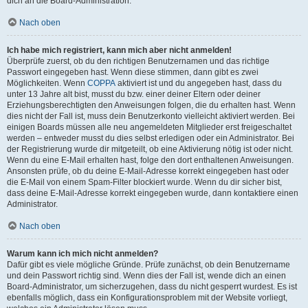
dich an die Board-Administration.
Nach oben
Ich habe mich registriert, kann mich aber nicht anmelden!
Überprüfe zuerst, ob du den richtigen Benutzernamen und das richtige
Passwort eingegeben hast. Wenn diese stimmen, dann gibt es zwei
Möglichkeiten. Wenn
COPPA
aktiviert ist und du angegeben hast, dass du
unter 13 Jahre alt bist, musst du bzw. einer deiner Eltern oder deiner
Erziehungsberechtigten den Anweisungen folgen, die du erhalten hast. Wenn
dies nicht der Fall ist, muss dein Benutzerkonto vielleicht aktiviert werden. Bei
einigen Boards müssen alle neu angemeldeten Mitglieder erst freigeschaltet
werden – entweder musst du dies selbst erledigen oder ein Administrator. Bei
der Registrierung wurde dir mitgeteilt, ob eine Aktivierung nötig ist oder nicht.
Wenn du eine E-Mail erhalten hast, folge den dort enthaltenen Anweisungen.
Ansonsten prüfe, ob du deine E-Mail-Adresse korrekt eingegeben hast oder
die E-Mail von einem Spam-Filter blockiert wurde. Wenn du dir sicher bist,
dass deine E-Mail-Adresse korrekt eingegeben wurde, dann kontaktiere einen
Administrator.
Nach oben
Warum kann ich mich nicht anmelden?
Dafür gibt es viele mögliche Gründe. Prüfe zunächst, ob dein Benutzername
und dein Passwort richtig sind. Wenn dies der Fall ist, wende dich an einen
Board-Administrator, um sicherzugehen, dass du nicht gesperrt wurdest. Es ist
ebenfalls möglich, dass ein Konfigurationsproblem mit der Website vorliegt,