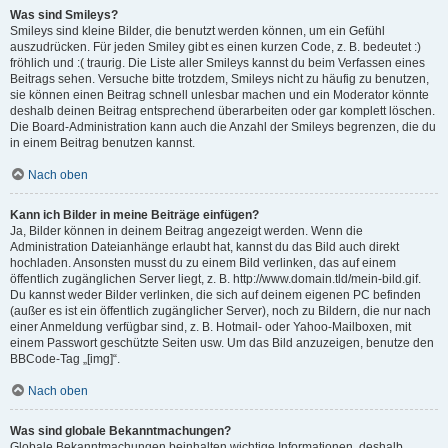
Was sind Smileys?
Smileys sind kleine Bilder, die benutzt werden können, um ein Gefühl
auszudrücken. Für jeden Smiley gibt es einen kurzen Code, z. B. bedeutet :)
fröhlich und :( traurig. Die Liste aller Smileys kannst du beim Verfassen eines
Beitrags sehen. Versuche bitte trotzdem, Smileys nicht zu häufig zu benutzen,
sie können einen Beitrag schnell unlesbar machen und ein Moderator könnte
deshalb deinen Beitrag entsprechend überarbeiten oder gar komplett löschen.
Die Board-Administration kann auch die Anzahl der Smileys begrenzen, die du
in einem Beitrag benutzen kannst.
Nach oben
Kann ich Bilder in meine Beiträge einfügen?
Ja, Bilder können in deinem Beitrag angezeigt werden. Wenn die
Administration Dateianhänge erlaubt hat, kannst du das Bild auch direkt
hochladen. Ansonsten musst du zu einem Bild verlinken, das auf einem
öffentlich zugänglichen Server liegt, z. B. http://www.domain.tld/mein-bild.gif.
Du kannst weder Bilder verlinken, die sich auf deinem eigenen PC befinden
(außer es ist ein öffentlich zugänglicher Server), noch zu Bildern, die nur nach
einer Anmeldung verfügbar sind, z. B. Hotmail- oder Yahoo-Mailboxen, mit
einem Passwort geschützte Seiten usw. Um das Bild anzuzeigen, benutze den
BBCode-Tag „[img]“.
Nach oben
Was sind globale Bekanntmachungen?
Globale Bekanntmachungen beinhalten wichtige Informationen, deshalb