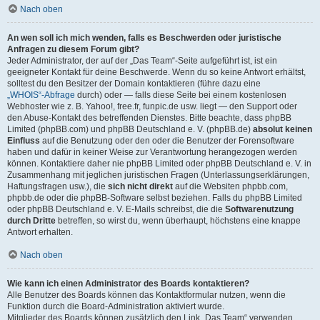
Nach oben
An wen soll ich mich wenden, falls es Beschwerden oder juristische
Anfragen zu diesem Forum gibt?
Jeder Administrator, der auf der „Das Team“-Seite aufgeführt ist, ist ein
geeigneter Kontakt für deine Beschwerde. Wenn du so keine Antwort erhältst,
solltest du den Besitzer der Domain kontaktieren (führe dazu eine
„WHOIS“-Abfrage
durch) oder — falls diese Seite bei einem kostenlosen
Webhoster wie z. B. Yahoo!, free.fr, funpic.de usw. liegt — den Support oder
den Abuse-Kontakt des betreffenden Dienstes. Bitte beachte, dass phpBB
Limited (phpBB.com) und phpBB Deutschland e. V. (phpBB.de)
absolut keinen
Einfluss
auf die Benutzung oder den oder die Benutzer der Forensoftware
haben und dafür in keiner Weise zur Verantwortung herangezogen werden
können. Kontaktiere daher nie phpBB Limited oder phpBB Deutschland e. V. in
Zusammenhang mit jeglichen juristischen Fragen (Unterlassungserklärungen,
Haftungsfragen usw.), die
sich nicht direkt
auf die Websiten phpbb.com,
phpbb.de oder die phpBB-Software selbst beziehen. Falls du phpBB Limited
oder phpBB Deutschland e. V. E-Mails schreibst, die die
Softwarenutzung
durch Dritte
betreffen, so wirst du, wenn überhaupt, höchstens eine knappe
Antwort erhalten.
Nach oben
Wie kann ich einen Administrator des Boards kontaktieren?
Alle Benutzer des Boards können das Kontaktformular nutzen, wenn die
Funktion durch die Board-Administration aktiviert wurde.
Mitglieder des Boards können zusätzlich den Link „Das Team“ verwenden.