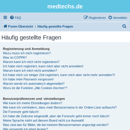
medtechs.de
FAQ
Registrieren
Anmelden
S
Foren-Übersicht
Häufig gestellte Fragen
u
Häufig gestellte Fragen
c
h
Registrierung und Anmeldung
Wozu muss ich mich registrieren?
e
Was ist COPPA?
Warum kann ich mich nicht registrieren?
Ich habe mich registriert, kann mich aber nicht anmelden!
Warum kann ich mich nicht anmelden?
Ich habe mich vor einiger Zeit registriert, kann mich aber nicht mehr anmelden?!
Ich habe mein Passwort vergessen!
Warum werde ich automatisch abgemeldet?
Wozu ist die Funktion „Alle Cookies löschen“?
Benutzerpräferenzen und -einstellungen
Wie kann ich meine Einstellungen ändern?
Wie kann ich verhindern, dass mein Benutzername in der Online-Liste auftaucht?
Die Forenuhr geht falsch!
Ich habe die Zeitzone eingestellt, aber die Forenuhr geht immer noch falsch!
Meine Sprache steht auf diesem Board nicht zur Auswahl!
Was sind das für Bilder, die bei meinem Benutzernamen angezeigt werden?
Wie verwende ich einen Avatar?