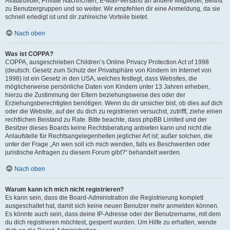
Avatarbilder, Private Nachrichten, E-Mail-Versand an andere Mitglieder, Beitritt
zu Benutzergruppen und so weiter. Wir empfehlen dir eine Anmeldung, da sie
schnell erledigt ist und dir zahlreiche Vorteile bietet.
Nach oben
Was ist COPPA?
COPPA, ausgeschrieben Children’s Online Privacy Protection Act of 1998
(deutsch: Gesetz zum Schutz der Privatsphäre von Kindern im Internet von
1998) ist ein Gesetz in den USA, welches festlegt, dass Websites, die
möglicherweise persönliche Daten von Kindern unter 13 Jahren erheben,
hierzu die Zustimmung der Eltern beziehungsweise des oder der
Erziehungsberechtigten benötigen. Wenn du dir unsicher bist, ob dies auf dich
oder die Website, auf der du dich zu registrieren versuchst, zutrifft, ziehe einen
rechtlichen Beistand zu Rate. Bitte beachte, dass phpBB Limited und der
Besitzer dieses Boards keine Rechtsberatung anbieten kann und nicht die
Anlaufstelle für Rechtsangelegenheiten jeglicher Art ist; außer solchen, die
unter der Frage „An wen soll ich mich wenden, falls es Beschwerden oder
juristische Anfragen zu diesem Forum gibt?“ behandelt werden.
Nach oben
Warum kann ich mich nicht registrieren?
Es kann sein, dass die Board-Administration die Registrierung komplett
ausgeschaltet hat, damit sich keine neuen Benutzer mehr anmelden können.
Es könnte auch sein, dass deine IP-Adresse oder der Benutzername, mit dem
du dich registrieren möchtest, gesperrt wurden. Um Hilfe zu erhalten, wende