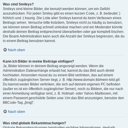
Was sind Smileys?
Smileys sind kleine Bilder, die benutzt werden können, um ein Gefühl
auszudrücken. Für jeden Smiley gibt es einen kurzen Code, z. B. bedeutet :)
fröhlich und :( traurig. Die Liste aller Smileys kannst du beim Verfassen eines
Beitrags sehen. Versuche bitte trotzdem, Smileys nicht zu häufig zu benutzen,
sie können einen Beitrag schnell unlesbar machen und ein Moderator könnte
deshalb deinen Beitrag entsprechend überarbeiten oder gar komplett löschen.
Die Board-Administration kann auch die Anzahl der Smileys begrenzen, die du
in einem Beitrag benutzen kannst.
Nach oben
Kann ich Bilder in meine Beiträge einfügen?
Ja, Bilder können in deinem Beitrag angezeigt werden. Wenn die
Administration Dateianhänge erlaubt hat, kannst du das Bild auch direkt
hochladen. Ansonsten musst du zu einem Bild verlinken, das auf einem
öffentlich zugänglichen Server liegt, z. B. http://www.domain.tld/mein-bild.gif.
Du kannst weder Bilder verlinken, die sich auf deinem eigenen PC befinden
(außer es ist ein öffentlich zugänglicher Server), noch zu Bildern, die nur nach
einer Anmeldung verfügbar sind, z. B. Hotmail- oder Yahoo-Mailboxen, mit
einem Passwort geschützte Seiten usw. Um das Bild anzuzeigen, benutze den
BBCode-Tag „[img]“.
Nach oben
Was sind globale Bekanntmachungen?
Globale Bekanntmachungen beinhalten wichtige Informationen, deshalb