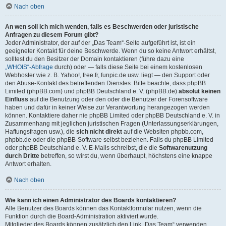
Nach oben
An wen soll ich mich wenden, falls es Beschwerden oder juristische
Anfragen zu diesem Forum gibt?
Jeder Administrator, der auf der „Das Team“-Seite aufgeführt ist, ist ein
geeigneter Kontakt für deine Beschwerde. Wenn du so keine Antwort erhältst,
solltest du den Besitzer der Domain kontaktieren (führe dazu eine
„WHOIS“-Abfrage
durch) oder — falls diese Seite bei einem kostenlosen
Webhoster wie z. B. Yahoo!, free.fr, funpic.de usw. liegt — den Support oder
den Abuse-Kontakt des betreffenden Dienstes. Bitte beachte, dass phpBB
Limited (phpBB.com) und phpBB Deutschland e. V. (phpBB.de)
absolut keinen
Einfluss
auf die Benutzung oder den oder die Benutzer der Forensoftware
haben und dafür in keiner Weise zur Verantwortung herangezogen werden
können. Kontaktiere daher nie phpBB Limited oder phpBB Deutschland e. V. in
Zusammenhang mit jeglichen juristischen Fragen (Unterlassungserklärungen,
Haftungsfragen usw.), die
sich nicht direkt
auf die Websiten phpbb.com,
phpbb.de oder die phpBB-Software selbst beziehen. Falls du phpBB Limited
oder phpBB Deutschland e. V. E-Mails schreibst, die die
Softwarenutzung
durch Dritte
betreffen, so wirst du, wenn überhaupt, höchstens eine knappe
Antwort erhalten.
Nach oben
Wie kann ich einen Administrator des Boards kontaktieren?
Alle Benutzer des Boards können das Kontaktformular nutzen, wenn die
Funktion durch die Board-Administration aktiviert wurde.
Mitglieder des Boards können zusätzlich den Link „Das Team“ verwenden.