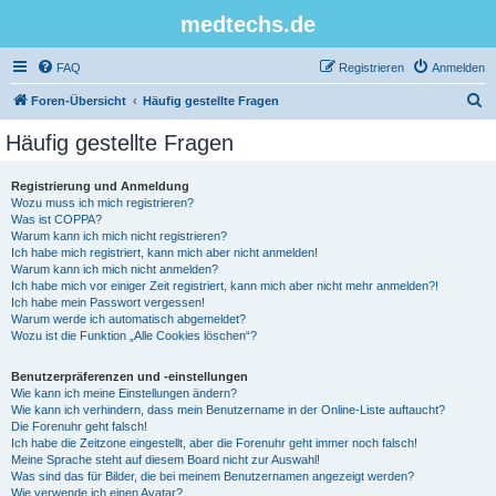
medtechs.de
FAQ
Registrieren
Anmelden
S
Foren-Übersicht
Häufig gestellte Fragen
u
Häufig gestellte Fragen
c
h
Registrierung und Anmeldung
Wozu muss ich mich registrieren?
e
Was ist COPPA?
Warum kann ich mich nicht registrieren?
Ich habe mich registriert, kann mich aber nicht anmelden!
Warum kann ich mich nicht anmelden?
Ich habe mich vor einiger Zeit registriert, kann mich aber nicht mehr anmelden?!
Ich habe mein Passwort vergessen!
Warum werde ich automatisch abgemeldet?
Wozu ist die Funktion „Alle Cookies löschen“?
Benutzerpräferenzen und -einstellungen
Wie kann ich meine Einstellungen ändern?
Wie kann ich verhindern, dass mein Benutzername in der Online-Liste auftaucht?
Die Forenuhr geht falsch!
Ich habe die Zeitzone eingestellt, aber die Forenuhr geht immer noch falsch!
Meine Sprache steht auf diesem Board nicht zur Auswahl!
Was sind das für Bilder, die bei meinem Benutzernamen angezeigt werden?
Wie verwende ich einen Avatar?