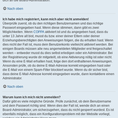
dich an die Board-Administration.
Nach oben
Ich habe mich registriert, kann mich aber nicht anmelden!
Überprüfe zuerst, ob du den richtigen Benutzernamen und das richtige
Passwort eingegeben hast. Wenn diese stimmen, dann gibt es zwei
Möglichkeiten. Wenn
COPPA
aktiviert ist und du angegeben hast, dass du
unter 13 Jahre alt bist, musst du bzw. einer deiner Eltern oder deiner
Erziehungsberechtigten den Anweisungen folgen, die du erhalten hast. Wenn
dies nicht der Fall ist, muss dein Benutzerkonto vielleicht aktiviert werden. Bei
einigen Boards müssen alle neu angemeldeten Mitglieder erst freigeschaltet
werden – entweder musst du dies selbst erledigen oder ein Administrator. Bei
der Registrierung wurde dir mitgeteilt, ob eine Aktivierung nötig ist oder nicht.
Wenn du eine E-Mail erhalten hast, folge den dort enthaltenen Anweisungen.
Ansonsten prüfe, ob du deine E-Mail-Adresse korrekt eingegeben hast oder
die E-Mail von einem Spam-Filter blockiert wurde. Wenn du dir sicher bist,
dass deine E-Mail-Adresse korrekt eingegeben wurde, dann kontaktiere einen
Administrator.
Nach oben
Warum kann ich mich nicht anmelden?
Dafür gibt es viele mögliche Gründe. Prüfe zunächst, ob dein Benutzername
und dein Passwort richtig sind. Wenn dies der Fall ist, wende dich an einen
Board-Administrator, um sicherzugehen, dass du nicht gesperrt wurdest. Es ist
ebenfalls möglich, dass ein Konfigurationsproblem mit der Website vorliegt,