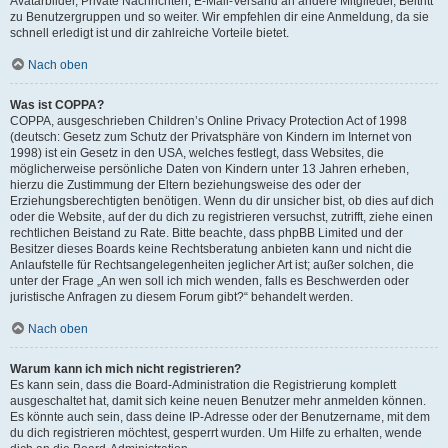
Avatarbilder, Private Nachrichten, E-Mail-Versand an andere Mitglieder, Beitritt
zu Benutzergruppen und so weiter. Wir empfehlen dir eine Anmeldung, da sie
schnell erledigt ist und dir zahlreiche Vorteile bietet.
Nach oben
Was ist COPPA?
COPPA, ausgeschrieben Children’s Online Privacy Protection Act of 1998
(deutsch: Gesetz zum Schutz der Privatsphäre von Kindern im Internet von
1998) ist ein Gesetz in den USA, welches festlegt, dass Websites, die
möglicherweise persönliche Daten von Kindern unter 13 Jahren erheben,
hierzu die Zustimmung der Eltern beziehungsweise des oder der
Erziehungsberechtigten benötigen. Wenn du dir unsicher bist, ob dies auf dich
oder die Website, auf der du dich zu registrieren versuchst, zutrifft, ziehe einen
rechtlichen Beistand zu Rate. Bitte beachte, dass phpBB Limited und der
Besitzer dieses Boards keine Rechtsberatung anbieten kann und nicht die
Anlaufstelle für Rechtsangelegenheiten jeglicher Art ist; außer solchen, die
unter der Frage „An wen soll ich mich wenden, falls es Beschwerden oder
juristische Anfragen zu diesem Forum gibt?“ behandelt werden.
Nach oben
Warum kann ich mich nicht registrieren?
Es kann sein, dass die Board-Administration die Registrierung komplett
ausgeschaltet hat, damit sich keine neuen Benutzer mehr anmelden können.
Es könnte auch sein, dass deine IP-Adresse oder der Benutzername, mit dem
du dich registrieren möchtest, gesperrt wurden. Um Hilfe zu erhalten, wende