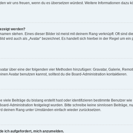
, würden wir uns freuen, wenn du es übersetzen würdest. Weitere Informationen dazu
gezeigt werden?
amen stehen. Eines dieser Bilder ist meist mit deinem Rang verknüpft: Oft sind di
ld wird auch als „Avatar“ bezeichnet. Es handelt sich hierbei in der Regel um ein
 Avatar über eine der folgenden vier Methoden hinzufügen: Gravatar, Galerie, Rem
en Avatar benutzen kannst, solltest du die Board-Administration kontaktieren.
viele Beiträge du bislang erstellt hast oder identifizieren bestimmte Benutzer w
 Board-Administration festgelegt wurden. Bitte schreibe keine sinnlosen Beiträge
wird deinen Rang unter Umständen einfach wieder zurücksetzen.
rde ich aufgefordert, mich anzumelden.