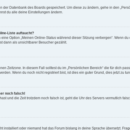
n in der Datenbank des Boards gespeichert. Um diese zu ändern, gehe in den „Persö
nst du alle deine Einstellungen ändern.
ine-Liste auftaucht?
n eine Option „Meinen Online-Status während dieser Sitzung verbergen“. Wenn du d
st dann als unsichtbarer Besucher gezählt.
en Zeitzone. In diesem Fall solltest du im „Persönlichen Bereich“ die für dich passe
den. Wenn du noch nicht registriert bist, ist dies ein guter Grund, dies jetzt zu tun
mer noch falsch!
t hast und die Zeit trotzdem noch falsch ist, geht die Uhr des Servers vermutlich fal
t installiert oder niemand hat das Forum bislang in deine Sprache übersetzt. Frag