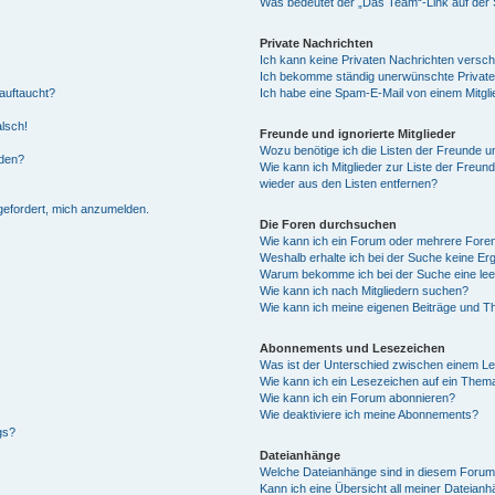
Was bedeutet der „Das Team“-Link auf der S
Private Nachrichten
Ich kann keine Privaten Nachrichten versch
Ich bekomme ständig unerwünschte Private
auftaucht?
Ich habe eine Spam-E-Mail von einem Mitgli
alsch!
Freunde und ignorierte Mitglieder
Wozu benötige ich die Listen der Freunde un
rden?
Wie kann ich Mitglieder zur Liste der Freund
wieder aus den Listen entfernen?
fgefordert, mich anzumelden.
Die Foren durchsuchen
Wie kann ich ein Forum oder mehrere For
Weshalb erhalte ich bei der Suche keine Er
Warum bekomme ich bei der Suche eine lee
Wie kann ich nach Mitgliedern suchen?
Wie kann ich meine eigenen Beiträge und T
Abonnements und Lesezeichen
Was ist der Unterschied zwischen einem L
Wie kann ich ein Lesezeichen auf ein Them
Wie kann ich ein Forum abonnieren?
Wie deaktiviere ich meine Abonnements?
gs?
Dateianhänge
Welche Dateianhänge sind in diesem Forum
Kann ich eine Übersicht all meiner Dateian