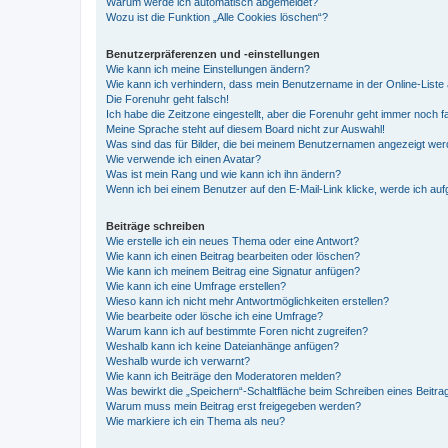
Warum werde ich automatisch abgemeldet?
Wozu ist die Funktion „Alle Cookies löschen“?
Benutzerpräferenzen und -einstellungen
Wie kann ich meine Einstellungen ändern?
Wie kann ich verhindern, dass mein Benutzername in der Online-Liste 
Die Forenuhr geht falsch!
Ich habe die Zeitzone eingestellt, aber die Forenuhr geht immer noch f
Meine Sprache steht auf diesem Board nicht zur Auswahl!
Was sind das für Bilder, die bei meinem Benutzernamen angezeigt we
Wie verwende ich einen Avatar?
Was ist mein Rang und wie kann ich ihn ändern?
Wenn ich bei einem Benutzer auf den E-Mail-Link klicke, werde ich au
Beiträge schreiben
Wie erstelle ich ein neues Thema oder eine Antwort?
Wie kann ich einen Beitrag bearbeiten oder löschen?
Wie kann ich meinem Beitrag eine Signatur anfügen?
Wie kann ich eine Umfrage erstellen?
Wieso kann ich nicht mehr Antwortmöglichkeiten erstellen?
Wie bearbeite oder lösche ich eine Umfrage?
Warum kann ich auf bestimmte Foren nicht zugreifen?
Weshalb kann ich keine Dateianhänge anfügen?
Weshalb wurde ich verwarnt?
Wie kann ich Beiträge den Moderatoren melden?
Was bewirkt die „Speichern“-Schaltfläche beim Schreiben eines Beitra
Warum muss mein Beitrag erst freigegeben werden?
Wie markiere ich ein Thema als neu?