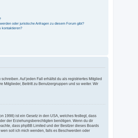
?
hwerden oder juristische Anfragen zu diesem Forum gibt?
s kontaktieren?
chreiben. Auf jeden Fall erhältst du als registriertes Mitglied
e Mitglieder, Beitritt zu Benutzergruppen und so weiter. Wir
n 1998) ist ein Gesetz in den USA, welches festlegt, dass
der der Erziehungsberechtigten benötigen. Wenn du dir
te beachte, dass phpBB Limited und der Besitzer dieses Boards
An wen soll ich mich wenden, falls es Beschwerden oder