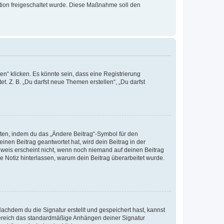
ration freigeschaltet wurde. Diese Maßnahme soll den
n“ klicken. Es könnte sein, dass eine Registrierung
t. Z. B. „Du darfst neue Themen erstellen“, „Du darfst
iten, indem du das „Ändere Beitrag“-Symbol für den
inen Beitrag geantwortet hat, wird dein Beitrag in der
nweis erscheint nicht, wenn noch niemand auf deinen Beitrag
ne Notiz hinterlassen, warum dein Beitrag überarbeitet wurde.
chdem du die Signatur erstellt und gespeichert hast, kannst
Bereich das standardmäßige Anhängen deiner Signatur