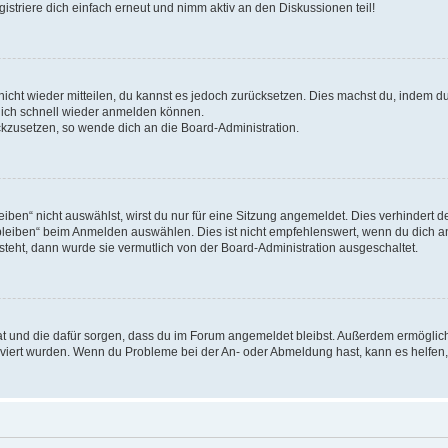
triere dich einfach erneut und nimm aktiv an den Diskussionen teil!
 nicht wieder mitteilen, du kannst es jedoch zurücksetzen. Dies machst du, indem 
 dich schnell wieder anmelden können.
ückzusetzen, so wende dich an die Board-Administration.
en“ nicht auswählst, wirst du nur für eine Sitzung angemeldet. Dies verhindert 
leiben“ beim Anmelden auswählen. Dies ist nicht empfehlenswert, wenn du dich an
 steht, dann wurde sie vermutlich von der Board-Administration ausgeschaltet.
 hat und die dafür sorgen, dass du im Forum angemeldet bleibst. Außerdem ermögli
tiviert wurden. Wenn du Probleme bei der An- oder Abmeldung hast, kann es helfen