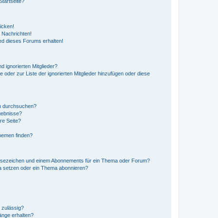
tartseite?
icken!
 Nachrichten!
ed dieses Forums erhalten!
d ignorierten Mitglieder?
e oder zur Liste der ignorierten Mitglieder hinzufügen oder diese
en durchsuchen?
gebnisse?
re Seite?
hemen finden?
esezeichen und einem Abonnements für ein Thema oder Forum?
a setzen oder ein Thema abonnieren?
 zulässig?
hänge erhalten?