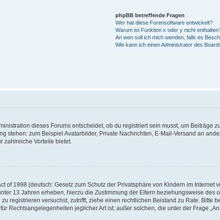
phpBB betreffende Fragen
Wer hat diese Forensoftware entwickelt?
Warum ist Funktion x oder y nicht enthalten
An wen soll ich mich wenden, falls es Besc
Wie kann ich einen Administrator des Board
istration dieses Forums entscheidet, ob du registriert sein musst, um Beiträge zu s
ung stehen: zum Beispiel Avatarbilder, Private Nachrichten, E-Mail-Versand an ander
 zahlreiche Vorteile bietet.
t of 1998 (deutsch: Gesetz zum Schutz der Privatsphäre von Kindern im Internet vo
unter 13 Jahren erheben, hierzu die Zustimmung der Eltern beziehungsweise des o
h zu registrieren versuchst, zutrifft, ziehe einen rechtlichen Beistand zu Rate. Bit
für Rechtsangelegenheiten jeglicher Art ist; außer solchen, die unter der Frage „
.