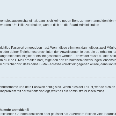
g komplett ausgeschaltet hat, damit sich keine neuen Benutzer mehr anmelden könn
 wurden. Um Hilfe zu erhalten, wende dich an die Board-Administration.
 richtige Passwort eingegeben hast. Wenn diese stimmen, dann gibt es zwei Mögl
tern oder deiner Erziehungsberechtigten den Anweisungen folgen, die du erhalten ha
u angemeldeten Mitglieder erst freigeschaltet werden – entweder musst du dies selbs
. Wenn du eine E-Mail erhalten hast, folge den dort enthaltenen Anweisungen. Ansons
 dir sicher bist, dass deine E-Mail-Adresse korrekt eingegeben wurde, dann kontak
Benutzername und dein Passwort richtig sind. Wenn dies der Fall ist, wende dich a
ionsproblem mit der Website vorliegt, welches ein Administrator lösen muss.
icht mehr anmelden?!
erschieden Gründen deaktiviert oder gelöscht hat. Außerdem löschen viele Boards r