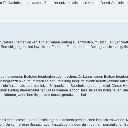
ion für Nachrichten an andere Benutzer nutzen, falls diese von der Board-Administ
„Neues Thema“ klicken. Um auf einen Beitrag zu antworten, musst du auf „Antworte
e Berechtigungen sind jeweils am Ende der Foren- und der Beitragsansicht aufgeliste
r deine eigenen Beiträge bearbeiten oder löschen. Du kannst einen Beitrag bearbe
inen begrenzten Zeitraum nach seiner Erstellung möglich. Wenn bereits jemand auf de
 die Anzahl als auch der letzte Zeitpunkt der Bearbeitungen angezeigt. Dieser Hi
en Beitrag überarbeitet hat. Diese können jedoch, falls sie es für nötig halten, ei
hen können, wenn bereits jemand darauf geantwortet hat.
st eine solche in den Einstellungen in deinem persönlichen Bereich entwerfen. Na
eren. Du kannst eine Signatur auch hinzufügen, indem du in deinem persönlichen 