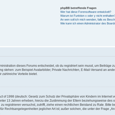
phpBB betreffende Fragen
Wer hat diese Forensoftware entwickelt?
Warum ist Funktion x oder y nicht enthalten
An wen soll ich mich wenden, falls es Besc
Wie kann ich einen Administrator des Board
istration dieses Forums entscheidet, ob du registriert sein musst, um Beiträge zu s
ung stehen: zum Beispiel Avatarbilder, Private Nachrichten, E-Mail-Versand an ander
 zahlreiche Vorteile bietet.
t of 1998 (deutsch: Gesetz zum Schutz der Privatsphäre von Kindern im Internet vo
unter 13 Jahren erheben, hierzu die Zustimmung der Eltern beziehungsweise des o
h zu registrieren versuchst, zutrifft, ziehe einen rechtlichen Beistand zu Rate. Bit
für Rechtsangelegenheiten jeglicher Art ist; außer solchen, die unter der Frage „
.