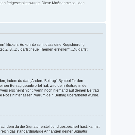
ration freigeschaltet wurde. Diese Maßnahme soll den
n“ klicken. Es könnte sein, dass eine Registrierung
t. Z. B. „Du darfst neue Themen erstellen“, „Du darfst
iten, indem du das „Ändere Beitrag“-Symbol für den
inen Beitrag geantwortet hat, wird dein Beitrag in der
nweis erscheint nicht, wenn noch niemand auf deinen Beitrag
ne Notiz hinterlassen, warum dein Beitrag überarbeitet wurde.
chdem du die Signatur erstellt und gespeichert hast, kannst
Bereich das standardmäßige Anhängen deiner Signatur