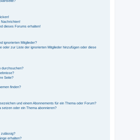
tartseite?
icken!
 Nachrichten!
ed dieses Forums erhalten!
d ignorierten Mitglieder?
e oder zur Liste der ignorierten Mitglieder hinzufügen oder diese
en durchsuchen?
gebnisse?
re Seite?
hemen finden?
esezeichen und einem Abonnements für ein Thema oder Forum?
a setzen oder ein Thema abonnieren?
 zulässig?
hänge erhalten?