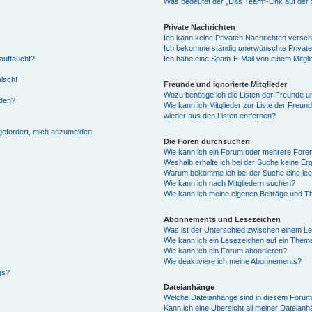
Was bedeutet der „Das Team“-Link auf der S
Private Nachrichten
Ich kann keine Privaten Nachrichten versch
Ich bekomme ständig unerwünschte Private
auftaucht?
Ich habe eine Spam-E-Mail von einem Mitgli
alsch!
Freunde und ignorierte Mitglieder
Wozu benötige ich die Listen der Freunde un
rden?
Wie kann ich Mitglieder zur Liste der Freund
wieder aus den Listen entfernen?
fgefordert, mich anzumelden.
Die Foren durchsuchen
Wie kann ich ein Forum oder mehrere For
Weshalb erhalte ich bei der Suche keine Er
Warum bekomme ich bei der Suche eine lee
Wie kann ich nach Mitgliedern suchen?
Wie kann ich meine eigenen Beiträge und T
Abonnements und Lesezeichen
Was ist der Unterschied zwischen einem L
Wie kann ich ein Lesezeichen auf ein Them
Wie kann ich ein Forum abonnieren?
Wie deaktiviere ich meine Abonnements?
gs?
Dateianhänge
Welche Dateianhänge sind in diesem Forum
Kann ich eine Übersicht all meiner Dateian