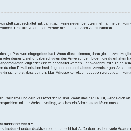
g komplett ausgeschaltet hat, damit sich keine neuen Benutzer mehr anmelden könn
 wurden. Um Hilfe zu erhalten, wende dich an die Board-Administration.
 richtige Passwort eingegeben hast. Wenn diese stimmen, dann gibt es zwei Mögl
tern oder deiner Erziehungsberechtigten den Anweisungen folgen, die du erhalten ha
u angemeldeten Mitglieder erst freigeschaltet werden – entweder musst du dies selbs
. Wenn du eine E-Mail erhalten hast, folge den dort enthaltenen Anweisungen. Ansons
 dir sicher bist, dass deine E-Mail-Adresse korrekt eingegeben wurde, dann kontak
Benutzername und dein Passwort richtig sind. Wenn dies der Fall ist, wende dich a
ionsproblem mit der Website vorliegt, welches ein Administrator lösen muss.
icht mehr anmelden?!
erschieden Gründen deaktiviert oder gelöscht hat. Außerdem löschen viele Boards r