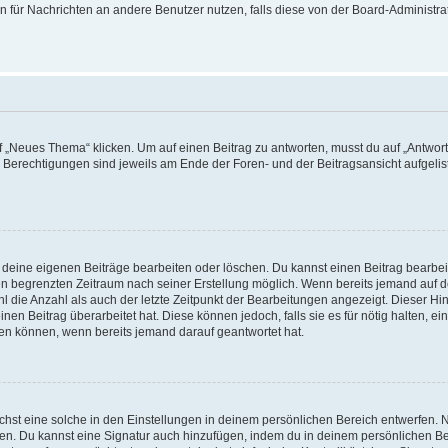
ion für Nachrichten an andere Benutzer nutzen, falls diese von der Board-Administ
„Neues Thema“ klicken. Um auf einen Beitrag zu antworten, musst du auf „Antworte
e Berechtigungen sind jeweils am Ende der Foren- und der Beitragsansicht aufgeliste
r deine eigenen Beiträge bearbeiten oder löschen. Du kannst einen Beitrag bearbe
inen begrenzten Zeitraum nach seiner Erstellung möglich. Wenn bereits jemand auf de
 die Anzahl als auch der letzte Zeitpunkt der Bearbeitungen angezeigt. Dieser Hi
en Beitrag überarbeitet hat. Diese können jedoch, falls sie es für nötig halten, ei
hen können, wenn bereits jemand darauf geantwortet hat.
st eine solche in den Einstellungen in deinem persönlichen Bereich entwerfen. Na
eren. Du kannst eine Signatur auch hinzufügen, indem du in deinem persönlichen 