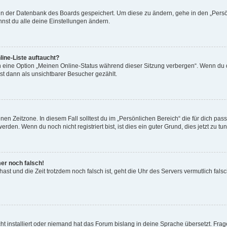
n in der Datenbank des Boards gespeichert. Um diese zu ändern, gehe in den „Persö
nst du alle deine Einstellungen ändern.
ine-Liste auftaucht?
n eine Option „Meinen Online-Status während dieser Sitzung verbergen“. Wenn du d
st dann als unsichtbarer Besucher gezählt.
en Zeitzone. In diesem Fall solltest du im „Persönlichen Bereich“ die für dich passe
den. Wenn du noch nicht registriert bist, ist dies ein guter Grund, dies jetzt zu tun
mer noch falsch!
t hast und die Zeit trotzdem noch falsch ist, geht die Uhr des Servers vermutlich fal
t installiert oder niemand hat das Forum bislang in deine Sprache übersetzt. Frag