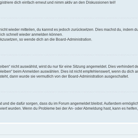
triere dich einfach erneut und nimm aktiv an den Diskussionen teil!
 nicht wieder mitteilen, du kannst es jedoch zurücksetzen. Dies machst du, indem 
 dich schnell wieder anmelden können.
ückzusetzen, so wende dich an die Board-Administration.
en“ nicht auswählst, wirst du nur für eine Sitzung angemeldet. Dies verhindert 
leiben“ beim Anmelden auswählen. Dies ist nicht empfehlenswert, wenn du dich an
 steht, dann wurde sie vermutlich von der Board-Administration ausgeschaltet.
 hat und die dafür sorgen, dass du im Forum angemeldet bleibst. Außerdem ermögli
tiviert wurden. Wenn du Probleme bei der An- oder Abmeldung hast, kann es helfen