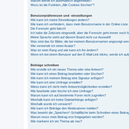
Warum werde ich automatisch abgemeldet?
Wozu ist die Funktion „Alle Cookies löschen“?
Benutzerpräferenzen und -einstellungen
Wie kann ich meine Einstellungen ändern?
Wie kann ich verhindern, dass mein Benutzername in der Online-Liste 
Die Forenuhr geht falsch!
Ich habe die Zeitzone eingestellt, aber die Forenuhr geht immer noch f
Meine Sprache steht auf diesem Board nicht zur Auswahl!
Was sind das für Bilder, die bei meinem Benutzernamen angezeigt we
Wie verwende ich einen Avatar?
Was ist mein Rang und wie kann ich ihn ändern?
Wenn ich bei einem Benutzer auf den E-Mail-Link klicke, werde ich au
Beiträge schreiben
Wie erstelle ich ein neues Thema oder eine Antwort?
Wie kann ich einen Beitrag bearbeiten oder löschen?
Wie kann ich meinem Beitrag eine Signatur anfügen?
Wie kann ich eine Umfrage erstellen?
Wieso kann ich nicht mehr Antwortmöglichkeiten erstellen?
Wie bearbeite oder lösche ich eine Umfrage?
Warum kann ich auf bestimmte Foren nicht zugreifen?
Weshalb kann ich keine Dateianhänge anfügen?
Weshalb wurde ich verwarnt?
Wie kann ich Beiträge den Moderatoren melden?
Was bewirkt die „Speichern“-Schaltfläche beim Schreiben eines Beitra
Warum muss mein Beitrag erst freigegeben werden?
Wie markiere ich ein Thema als neu?