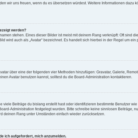
, würden wir uns freuen, wenn du es übersetzen würdest. Weitere Informationen dazu
gezeigt werden?
amen stehen. Eines dieser Bilder ist meist mit deinem Rang verknüpft: Oft sind di
ld wird auch als „Avatar“ bezeichnet. Es handelt sich hierbei in der Regel um ein
 Avatar über eine der folgenden vier Methoden hinzufügen: Gravatar, Galerie, Rem
en Avatar benutzen kannst, solltest du die Board-Administration kontaktieren.
viele Beiträge du bislang erstellt hast oder identifizieren bestimmte Benutzer w
 Board-Administration festgelegt wurden. Bitte schreibe keine sinnlosen Beiträge
wird deinen Rang unter Umständen einfach wieder zurücksetzen.
rde ich aufgefordert, mich anzumelden.