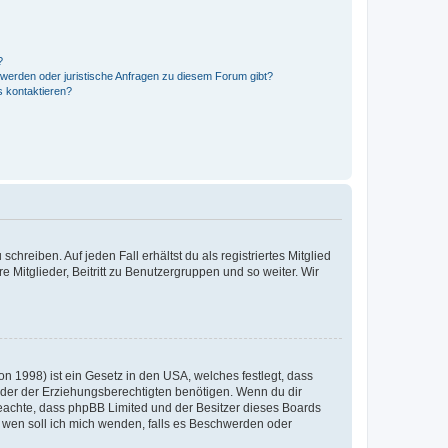
?
hwerden oder juristische Anfragen zu diesem Forum gibt?
s kontaktieren?
chreiben. Auf jeden Fall erhältst du als registriertes Mitglied
e Mitglieder, Beitritt zu Benutzergruppen und so weiter. Wir
n 1998) ist ein Gesetz in den USA, welches festlegt, dass
der der Erziehungsberechtigten benötigen. Wenn du dir
te beachte, dass phpBB Limited und der Besitzer dieses Boards
An wen soll ich mich wenden, falls es Beschwerden oder