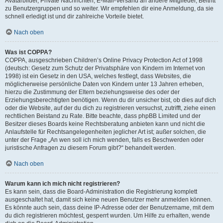
Avatarbilder, Private Nachrichten, E-Mail-Versand an andere Mitglieder, Beitritt
zu Benutzergruppen und so weiter. Wir empfehlen dir eine Anmeldung, da sie
schnell erledigt ist und dir zahlreiche Vorteile bietet.
Nach oben
Was ist COPPA?
COPPA, ausgeschrieben Children’s Online Privacy Protection Act of 1998
(deutsch: Gesetz zum Schutz der Privatsphäre von Kindern im Internet von
1998) ist ein Gesetz in den USA, welches festlegt, dass Websites, die
möglicherweise persönliche Daten von Kindern unter 13 Jahren erheben,
hierzu die Zustimmung der Eltern beziehungsweise des oder der
Erziehungsberechtigten benötigen. Wenn du dir unsicher bist, ob dies auf dich
oder die Website, auf der du dich zu registrieren versuchst, zutrifft, ziehe einen
rechtlichen Beistand zu Rate. Bitte beachte, dass phpBB Limited und der
Besitzer dieses Boards keine Rechtsberatung anbieten kann und nicht die
Anlaufstelle für Rechtsangelegenheiten jeglicher Art ist; außer solchen, die
unter der Frage „An wen soll ich mich wenden, falls es Beschwerden oder
juristische Anfragen zu diesem Forum gibt?“ behandelt werden.
Nach oben
Warum kann ich mich nicht registrieren?
Es kann sein, dass die Board-Administration die Registrierung komplett
ausgeschaltet hat, damit sich keine neuen Benutzer mehr anmelden können.
Es könnte auch sein, dass deine IP-Adresse oder der Benutzername, mit dem
du dich registrieren möchtest, gesperrt wurden. Um Hilfe zu erhalten, wende