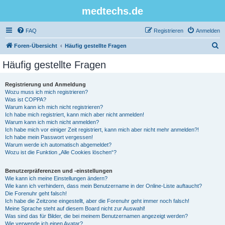
medtechs.de
FAQ
Registrieren
Anmelden
S
Foren-Übersicht
Häufig gestellte Fragen
u
Häufig gestellte Fragen
c
h
Registrierung und Anmeldung
Wozu muss ich mich registrieren?
e
Was ist COPPA?
Warum kann ich mich nicht registrieren?
Ich habe mich registriert, kann mich aber nicht anmelden!
Warum kann ich mich nicht anmelden?
Ich habe mich vor einiger Zeit registriert, kann mich aber nicht mehr anmelden?!
Ich habe mein Passwort vergessen!
Warum werde ich automatisch abgemeldet?
Wozu ist die Funktion „Alle Cookies löschen“?
Benutzerpräferenzen und -einstellungen
Wie kann ich meine Einstellungen ändern?
Wie kann ich verhindern, dass mein Benutzername in der Online-Liste auftaucht?
Die Forenuhr geht falsch!
Ich habe die Zeitzone eingestellt, aber die Forenuhr geht immer noch falsch!
Meine Sprache steht auf diesem Board nicht zur Auswahl!
Was sind das für Bilder, die bei meinem Benutzernamen angezeigt werden?
Wie verwende ich einen Avatar?