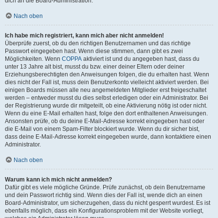
dich an die Board-Administration.
Nach oben
Ich habe mich registriert, kann mich aber nicht anmelden!
Überprüfe zuerst, ob du den richtigen Benutzernamen und das richtige
Passwort eingegeben hast. Wenn diese stimmen, dann gibt es zwei
Möglichkeiten. Wenn
COPPA
aktiviert ist und du angegeben hast, dass du
unter 13 Jahre alt bist, musst du bzw. einer deiner Eltern oder deiner
Erziehungsberechtigten den Anweisungen folgen, die du erhalten hast. Wenn
dies nicht der Fall ist, muss dein Benutzerkonto vielleicht aktiviert werden. Bei
einigen Boards müssen alle neu angemeldeten Mitglieder erst freigeschaltet
werden – entweder musst du dies selbst erledigen oder ein Administrator. Bei
der Registrierung wurde dir mitgeteilt, ob eine Aktivierung nötig ist oder nicht.
Wenn du eine E-Mail erhalten hast, folge den dort enthaltenen Anweisungen.
Ansonsten prüfe, ob du deine E-Mail-Adresse korrekt eingegeben hast oder
die E-Mail von einem Spam-Filter blockiert wurde. Wenn du dir sicher bist,
dass deine E-Mail-Adresse korrekt eingegeben wurde, dann kontaktiere einen
Administrator.
Nach oben
Warum kann ich mich nicht anmelden?
Dafür gibt es viele mögliche Gründe. Prüfe zunächst, ob dein Benutzername
und dein Passwort richtig sind. Wenn dies der Fall ist, wende dich an einen
Board-Administrator, um sicherzugehen, dass du nicht gesperrt wurdest. Es ist
ebenfalls möglich, dass ein Konfigurationsproblem mit der Website vorliegt,