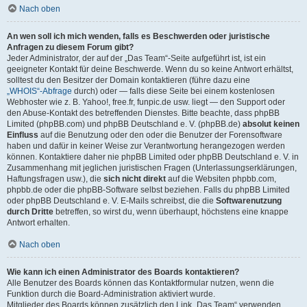
Nach oben
An wen soll ich mich wenden, falls es Beschwerden oder juristische
Anfragen zu diesem Forum gibt?
Jeder Administrator, der auf der „Das Team“-Seite aufgeführt ist, ist ein
geeigneter Kontakt für deine Beschwerde. Wenn du so keine Antwort erhältst,
solltest du den Besitzer der Domain kontaktieren (führe dazu eine
„WHOIS“-Abfrage
durch) oder — falls diese Seite bei einem kostenlosen
Webhoster wie z. B. Yahoo!, free.fr, funpic.de usw. liegt — den Support oder
den Abuse-Kontakt des betreffenden Dienstes. Bitte beachte, dass phpBB
Limited (phpBB.com) und phpBB Deutschland e. V. (phpBB.de)
absolut keinen
Einfluss
auf die Benutzung oder den oder die Benutzer der Forensoftware
haben und dafür in keiner Weise zur Verantwortung herangezogen werden
können. Kontaktiere daher nie phpBB Limited oder phpBB Deutschland e. V. in
Zusammenhang mit jeglichen juristischen Fragen (Unterlassungserklärungen,
Haftungsfragen usw.), die
sich nicht direkt
auf die Websiten phpbb.com,
phpbb.de oder die phpBB-Software selbst beziehen. Falls du phpBB Limited
oder phpBB Deutschland e. V. E-Mails schreibst, die die
Softwarenutzung
durch Dritte
betreffen, so wirst du, wenn überhaupt, höchstens eine knappe
Antwort erhalten.
Nach oben
Wie kann ich einen Administrator des Boards kontaktieren?
Alle Benutzer des Boards können das Kontaktformular nutzen, wenn die
Funktion durch die Board-Administration aktiviert wurde.
Mitglieder des Boards können zusätzlich den Link „Das Team“ verwenden.