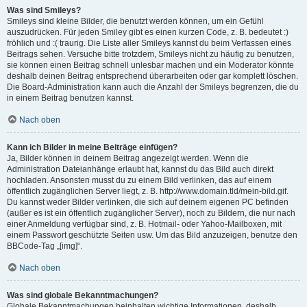
Was sind Smileys?
Smileys sind kleine Bilder, die benutzt werden können, um ein Gefühl
auszudrücken. Für jeden Smiley gibt es einen kurzen Code, z. B. bedeutet :)
fröhlich und :( traurig. Die Liste aller Smileys kannst du beim Verfassen eines
Beitrags sehen. Versuche bitte trotzdem, Smileys nicht zu häufig zu benutzen,
sie können einen Beitrag schnell unlesbar machen und ein Moderator könnte
deshalb deinen Beitrag entsprechend überarbeiten oder gar komplett löschen.
Die Board-Administration kann auch die Anzahl der Smileys begrenzen, die du
in einem Beitrag benutzen kannst.
Nach oben
Kann ich Bilder in meine Beiträge einfügen?
Ja, Bilder können in deinem Beitrag angezeigt werden. Wenn die
Administration Dateianhänge erlaubt hat, kannst du das Bild auch direkt
hochladen. Ansonsten musst du zu einem Bild verlinken, das auf einem
öffentlich zugänglichen Server liegt, z. B. http://www.domain.tld/mein-bild.gif.
Du kannst weder Bilder verlinken, die sich auf deinem eigenen PC befinden
(außer es ist ein öffentlich zugänglicher Server), noch zu Bildern, die nur nach
einer Anmeldung verfügbar sind, z. B. Hotmail- oder Yahoo-Mailboxen, mit
einem Passwort geschützte Seiten usw. Um das Bild anzuzeigen, benutze den
BBCode-Tag „[img]“.
Nach oben
Was sind globale Bekanntmachungen?
Globale Bekanntmachungen beinhalten wichtige Informationen, deshalb