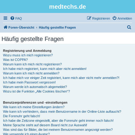
medtechs.de
FAQ
Registrieren
Anmelden
S
Foren-Übersicht
Häufig gestellte Fragen
u
Häufig gestellte Fragen
c
h
Registrierung und Anmeldung
Wozu muss ich mich registrieren?
e
Was ist COPPA?
Warum kann ich mich nicht registrieren?
Ich habe mich registriert, kann mich aber nicht anmelden!
Warum kann ich mich nicht anmelden?
Ich habe mich vor einiger Zeit registriert, kann mich aber nicht mehr anmelden?!
Ich habe mein Passwort vergessen!
Warum werde ich automatisch abgemeldet?
Wozu ist die Funktion „Alle Cookies löschen“?
Benutzerpräferenzen und -einstellungen
Wie kann ich meine Einstellungen ändern?
Wie kann ich verhindern, dass mein Benutzername in der Online-Liste auftaucht?
Die Forenuhr geht falsch!
Ich habe die Zeitzone eingestellt, aber die Forenuhr geht immer noch falsch!
Meine Sprache steht auf diesem Board nicht zur Auswahl!
Was sind das für Bilder, die bei meinem Benutzernamen angezeigt werden?
Wie verwende ich einen Avatar?