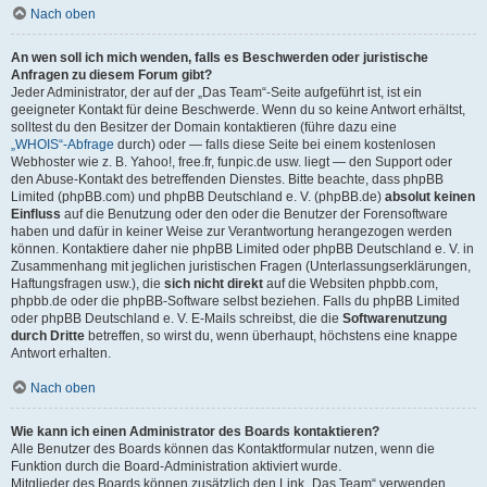
Nach oben
An wen soll ich mich wenden, falls es Beschwerden oder juristische
Anfragen zu diesem Forum gibt?
Jeder Administrator, der auf der „Das Team“-Seite aufgeführt ist, ist ein
geeigneter Kontakt für deine Beschwerde. Wenn du so keine Antwort erhältst,
solltest du den Besitzer der Domain kontaktieren (führe dazu eine
„WHOIS“-Abfrage
durch) oder — falls diese Seite bei einem kostenlosen
Webhoster wie z. B. Yahoo!, free.fr, funpic.de usw. liegt — den Support oder
den Abuse-Kontakt des betreffenden Dienstes. Bitte beachte, dass phpBB
Limited (phpBB.com) und phpBB Deutschland e. V. (phpBB.de)
absolut keinen
Einfluss
auf die Benutzung oder den oder die Benutzer der Forensoftware
haben und dafür in keiner Weise zur Verantwortung herangezogen werden
können. Kontaktiere daher nie phpBB Limited oder phpBB Deutschland e. V. in
Zusammenhang mit jeglichen juristischen Fragen (Unterlassungserklärungen,
Haftungsfragen usw.), die
sich nicht direkt
auf die Websiten phpbb.com,
phpbb.de oder die phpBB-Software selbst beziehen. Falls du phpBB Limited
oder phpBB Deutschland e. V. E-Mails schreibst, die die
Softwarenutzung
durch Dritte
betreffen, so wirst du, wenn überhaupt, höchstens eine knappe
Antwort erhalten.
Nach oben
Wie kann ich einen Administrator des Boards kontaktieren?
Alle Benutzer des Boards können das Kontaktformular nutzen, wenn die
Funktion durch die Board-Administration aktiviert wurde.
Mitglieder des Boards können zusätzlich den Link „Das Team“ verwenden.