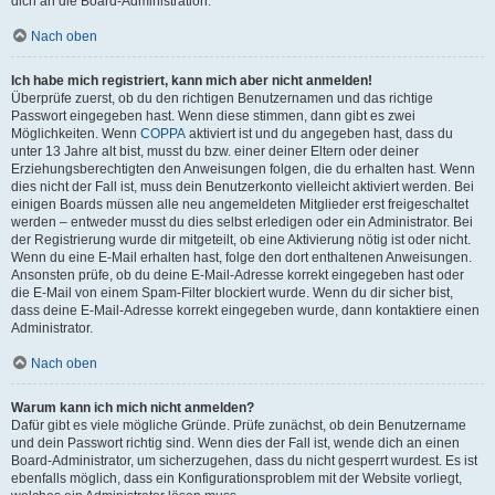
dich an die Board-Administration.
Nach oben
Ich habe mich registriert, kann mich aber nicht anmelden!
Überprüfe zuerst, ob du den richtigen Benutzernamen und das richtige
Passwort eingegeben hast. Wenn diese stimmen, dann gibt es zwei
Möglichkeiten. Wenn
COPPA
aktiviert ist und du angegeben hast, dass du
unter 13 Jahre alt bist, musst du bzw. einer deiner Eltern oder deiner
Erziehungsberechtigten den Anweisungen folgen, die du erhalten hast. Wenn
dies nicht der Fall ist, muss dein Benutzerkonto vielleicht aktiviert werden. Bei
einigen Boards müssen alle neu angemeldeten Mitglieder erst freigeschaltet
werden – entweder musst du dies selbst erledigen oder ein Administrator. Bei
der Registrierung wurde dir mitgeteilt, ob eine Aktivierung nötig ist oder nicht.
Wenn du eine E-Mail erhalten hast, folge den dort enthaltenen Anweisungen.
Ansonsten prüfe, ob du deine E-Mail-Adresse korrekt eingegeben hast oder
die E-Mail von einem Spam-Filter blockiert wurde. Wenn du dir sicher bist,
dass deine E-Mail-Adresse korrekt eingegeben wurde, dann kontaktiere einen
Administrator.
Nach oben
Warum kann ich mich nicht anmelden?
Dafür gibt es viele mögliche Gründe. Prüfe zunächst, ob dein Benutzername
und dein Passwort richtig sind. Wenn dies der Fall ist, wende dich an einen
Board-Administrator, um sicherzugehen, dass du nicht gesperrt wurdest. Es ist
ebenfalls möglich, dass ein Konfigurationsproblem mit der Website vorliegt,