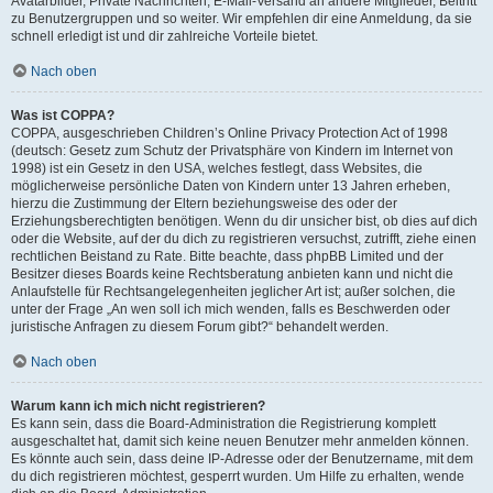
Avatarbilder, Private Nachrichten, E-Mail-Versand an andere Mitglieder, Beitritt
zu Benutzergruppen und so weiter. Wir empfehlen dir eine Anmeldung, da sie
schnell erledigt ist und dir zahlreiche Vorteile bietet.
Nach oben
Was ist COPPA?
COPPA, ausgeschrieben Children’s Online Privacy Protection Act of 1998
(deutsch: Gesetz zum Schutz der Privatsphäre von Kindern im Internet von
1998) ist ein Gesetz in den USA, welches festlegt, dass Websites, die
möglicherweise persönliche Daten von Kindern unter 13 Jahren erheben,
hierzu die Zustimmung der Eltern beziehungsweise des oder der
Erziehungsberechtigten benötigen. Wenn du dir unsicher bist, ob dies auf dich
oder die Website, auf der du dich zu registrieren versuchst, zutrifft, ziehe einen
rechtlichen Beistand zu Rate. Bitte beachte, dass phpBB Limited und der
Besitzer dieses Boards keine Rechtsberatung anbieten kann und nicht die
Anlaufstelle für Rechtsangelegenheiten jeglicher Art ist; außer solchen, die
unter der Frage „An wen soll ich mich wenden, falls es Beschwerden oder
juristische Anfragen zu diesem Forum gibt?“ behandelt werden.
Nach oben
Warum kann ich mich nicht registrieren?
Es kann sein, dass die Board-Administration die Registrierung komplett
ausgeschaltet hat, damit sich keine neuen Benutzer mehr anmelden können.
Es könnte auch sein, dass deine IP-Adresse oder der Benutzername, mit dem
du dich registrieren möchtest, gesperrt wurden. Um Hilfe zu erhalten, wende