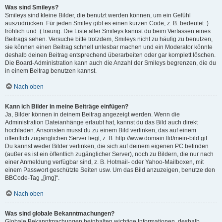
Was sind Smileys?
Smileys sind kleine Bilder, die benutzt werden können, um ein Gefühl
auszudrücken. Für jeden Smiley gibt es einen kurzen Code, z. B. bedeutet :)
fröhlich und :( traurig. Die Liste aller Smileys kannst du beim Verfassen eines
Beitrags sehen. Versuche bitte trotzdem, Smileys nicht zu häufig zu benutzen,
sie können einen Beitrag schnell unlesbar machen und ein Moderator könnte
deshalb deinen Beitrag entsprechend überarbeiten oder gar komplett löschen.
Die Board-Administration kann auch die Anzahl der Smileys begrenzen, die du
in einem Beitrag benutzen kannst.
Nach oben
Kann ich Bilder in meine Beiträge einfügen?
Ja, Bilder können in deinem Beitrag angezeigt werden. Wenn die
Administration Dateianhänge erlaubt hat, kannst du das Bild auch direkt
hochladen. Ansonsten musst du zu einem Bild verlinken, das auf einem
öffentlich zugänglichen Server liegt, z. B. http://www.domain.tld/mein-bild.gif.
Du kannst weder Bilder verlinken, die sich auf deinem eigenen PC befinden
(außer es ist ein öffentlich zugänglicher Server), noch zu Bildern, die nur nach
einer Anmeldung verfügbar sind, z. B. Hotmail- oder Yahoo-Mailboxen, mit
einem Passwort geschützte Seiten usw. Um das Bild anzuzeigen, benutze den
BBCode-Tag „[img]“.
Nach oben
Was sind globale Bekanntmachungen?
Globale Bekanntmachungen beinhalten wichtige Informationen, deshalb